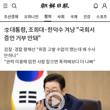
정치
조선경제
오피니언
사회
국제
건강
스포츠
李대통령, 조희대·한덕수 겨냥 "국회서
증언 거부 안돼"
검찰·경찰 향해선 "위증 고발 수없이 했는데 왜 수사
안하나"
"권력 이용해 엄한 사람 잡으면 폭력배보다 더 나빠"