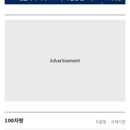
100자평
도움말
삭제기준