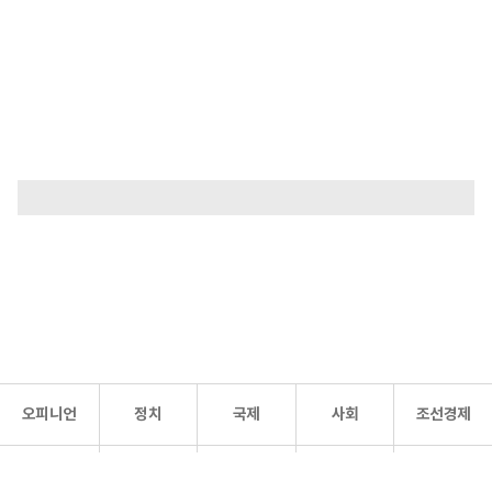
오피니언
정치
국제
사회
조선경제
문화·
조선
스포츠
건강
조선몰
연예
리더스