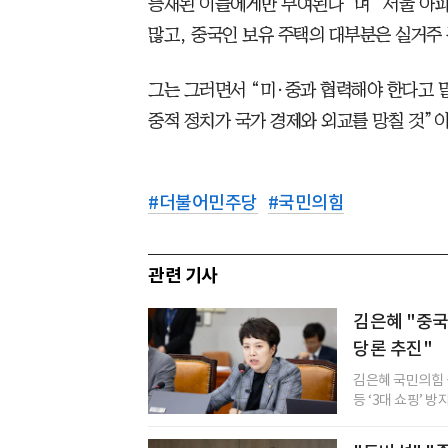
등재된 이들에게만 부여된다”며 “서울 아
많고, 중국인 보유 주택의 대부분은 실거주
그는 그러면서 “미·중과 협력해야 한다고 
중적 정치가 국가 경제와 외교를 망칠 것”이
#
더불어민주당
#
국민의힘
관련 기사
김은혜 "중국
당론 추진"
김은혜 국민의힘
등 ‘3대 쇼핑’ 