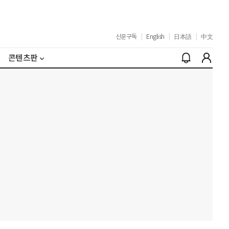
신문구독
|
English
|
日本語
|
中文
콘텐츠판