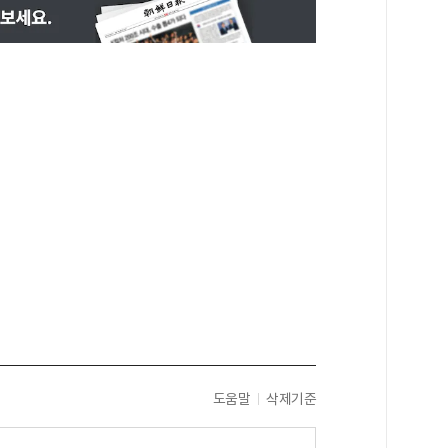
도움말
삭제기준