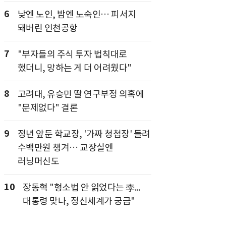
6
낮엔 노인, 밤엔 노숙인… 피서지
돼버린 인천공항
7
"부자들의 주식 투자 법칙대로
했더니, 망하는 게 더 어려웠다"
8
고려대, 유승민 딸 연구부정 의혹에
"문제없다" 결론
9
정년 앞둔 학교장, '가짜 청첩장' 돌려
수백만원 챙겨… 교장실엔
러닝머신도
10
장동혁 "형소법 안 읽었다는 李...
대통령 맞나, 정신세계가 궁금"