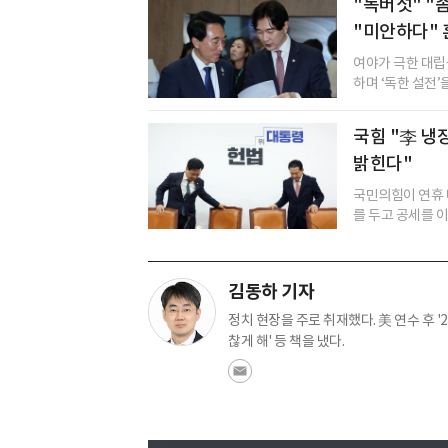
"독버섯" "
"미안하다" 
여야가 극한 대립을
하며 ‘독한 설전
국힘 "李 냉
밝힌다"
국민의힘이 연휴 
를 두고 공세를 이
김동하 기자
정치 현장을 주로 취재했다. 美 연수 후 '
찮게 해' 등 책을 냈다.