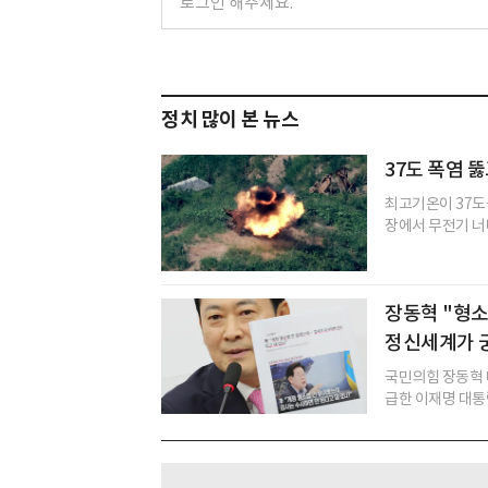
정치 많이 본 뉴스
37도 폭염 뚫
최고기온이 37도
장에서 무전기 너머
장동혁 "형소법
정신세계가 
국민의힘 장동혁 
급한 이재명 대통령