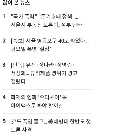
많이 본 뉴스
1
"국가 폭력" "돈키호테 정책"...
서울시 부동산 토론회, 정부 난타
2
[속보] 서울 영등포구 40도 찍었다...
금요일 폭염 '절정'
3
[단독] 유진·장나라·장영란·
서정희... 뷰티제품 뻥튀기 광고
걸렸다
4
화제의 영화 '오디세이' 꼭
아이맥스로 봐야 할까?
5
37도 폭염 뚫고... 美해병대 한반도 첫
드론 사격