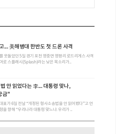
고... 美해병대 한반도 첫 드론 사격
를 웃돌았던 5일 경기 포천 영중면 영평리 로드리게스 사격
로 스플래시(Splash)라는 낮은 목소리가...
 안 읽었다는 李... 대통령 맞나,
궁금"
대표가 6일 전날 “개정된 형사소송법을 안 읽어봤다”고 언
을 향해 “우리나라 대통령 맞느냐. 우리가 ...