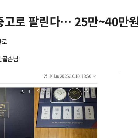
중고로 팔린다… 25만~40만원
물로
단골손님'
업데이트
2025.10.10. 13:50