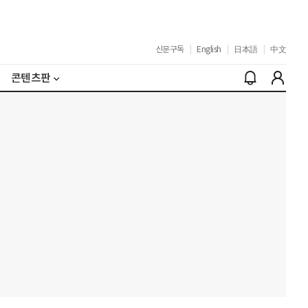
신문구독
|
English
|
日本語
|
中文
콘텐츠판