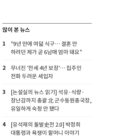
많이 본 뉴스
1
"9년 만에 여덟 식구… 결혼 안
하려던 제가 곧 6남매 엄마 돼요"
2
무너진 '전세 4년 보장'… 집주인
전화 두려운 세입자
3
[논설실의 뉴스 읽기] 석유·식량·
장난감까지 총괄 北 군수동원총국장,
유일하게 숙청 안 됐다
4
[유석재의 돌발史전 2.0] 박정희
대통령과 욕쟁이 할머니 이야기