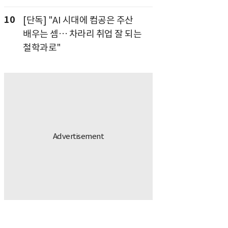
10
[단독] "AI 시대에 컴공은 주산
배우는 셈… 차라리 취업 잘 되는
철학과로"