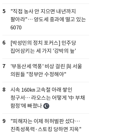
5
"직접 농사 안 지으면 내년까지
팔아라"… 양도세 중과에 떨고 있는
6070
6
[박성민의 정치 포커스] 민주당
집어삼키는 세 가지 '강박의 늪'
7
'부동산세 역풍' 비상 걸린 與 서울
의원들 "정부안 수정해야"
8
시속 160㎞ 고속철 아래 쌓인
청구서… 라오스는 어떻게 '中 부채
함정'에 빠졌나
9
"피해자는 이제 허허벌판 섰다…
친족성폭력·스토킹 당하면 지옥"