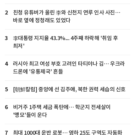
2
친청 유튜버가 올린 李와 신천지 연루 인사 사진…
바로 옆에 정청래도 있었다
3
李대통령 지지율 43.3%... 4주째 하락해 '취임 후
최저'
4
러시아 최고 여성 부호 고려인 타티야나 김… 우크라
드론에 '유통제국' 흔들
5
[朝鮮칼럼] 중앙에 선 김주애, 북한 권력 세습의 신호
6
비거주 1주택 세금 폭탄에… 학군지 전세살이
'맹모'들이 운다
7
최대 1000대 운반 로봇… 영하 25도 구역도 자동화