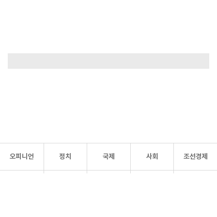
오피니언
정치
국제
사회
조선경제
문화·
조선
스포츠
건강
조선몰
연예
리더스
조선일보 공식 SNS