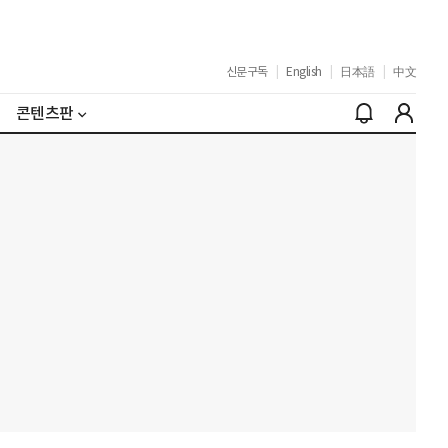
신문구독
|
English
|
日本語
|
中文
콘텐츠판