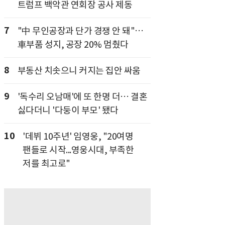
트럼프 백악관 연회장 공사 제동
7
"中 무인공장과 단가 경쟁 안 돼"…
車부품 성지, 공장 20% 멈췄다
8
부동산 치솟으니 커지는 집안 싸움
9
'독수리 오남매'에 또 한명 더… 결혼
싫다더니 '다둥이 부모' 됐다
10
'데뷔 10주년' 임영웅, "20여명
팬들로 시작...영웅시대, 부족한
저를 최고로"