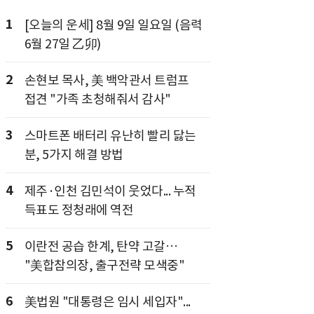
1
[오늘의 운세] 8월 9일 일요일 (음력
6월 27일 乙卯)
2
손현보 목사, 美 백악관서 트럼프
접견 "가족 초청해줘서 감사"
3
스마트폰 배터리 유난히 빨리 닳는
분, 5가지 해결 방법
4
제주·인천 김민석이 웃었다... 누적
득표도 정청래에 역전
5
이란전 공습 한계, 탄약 고갈…
"美합참의장, 출구전략 모색중"
6
美법원 "대통령은 임시 세입자"...