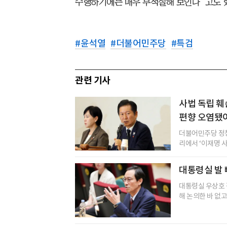
수행하기에는 매우 부적절해 보인다”고도 
#
윤석열
#
더불어민주당
#
특검
관련 기사
사법 독립 훼
편향 오염됐어
더불어민주당 정청
리에서 ‘이재명 
대통령실 발 
대통령실 우상호 
해 논의한 바 없고