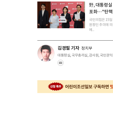
野, 대통령실
포화…"탄핵
국민의힘은 15일
원장인 추미애 의
에...
김경필 기자
정치부
대통령실, 국무총리실, 감사원, 국민권