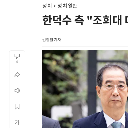
정치
정치 일반
한덕수 측 "조희대
김경필 기자
0