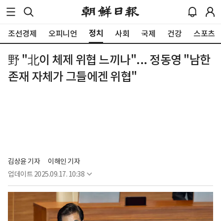
정치
조선경제
오피니언
사회
국제
건강
스포츠
野 "北이 체제 위협 느끼나"... 정동영 "남한
존재 자체가 그들에겐 위협"
김상윤 기자
이해인 기자
업데이트
2025.09.17. 10:38