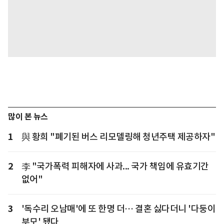
많이 본 뉴스
1
與 황희 "폐기된 버스 리모델링해 청년주택 제공하자"
2
李 "국가폭력 피해자에 사과... 국가 책임에 유효기간
없어"
3
'독수리 오남매'에 또 한명 더… 결혼 싫다더니 '다둥이
부모' 됐다