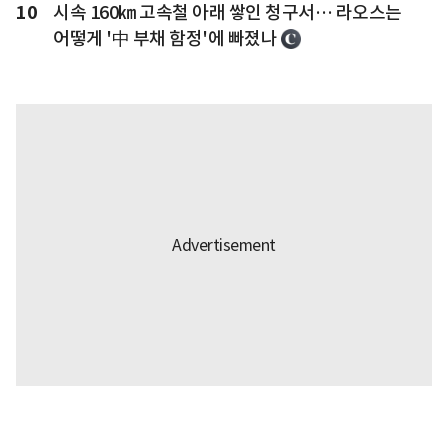
10
시속 160㎞ 고속철 아래 쌓인 청구서… 라오스는
어떻게 '中 부채 함정'에 빠졌나