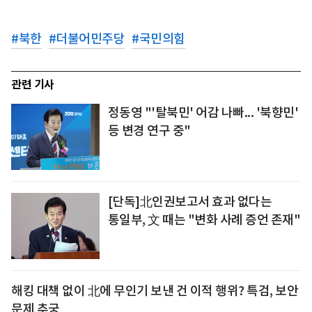
#
북한
#
더불어민주당
#
국민의힘
관련 기사
정동영 "'탈북민' 어감 나빠... '북향민'
등 변경 연구 중"
[단독]北인권보고서 효과 없다는
통일부, 文 때는 "변화 사례 증언 존재"
해킹 대책 없이 北에 무인기 보낸 건 이적 행위? 특검, 보안
문제 추궁