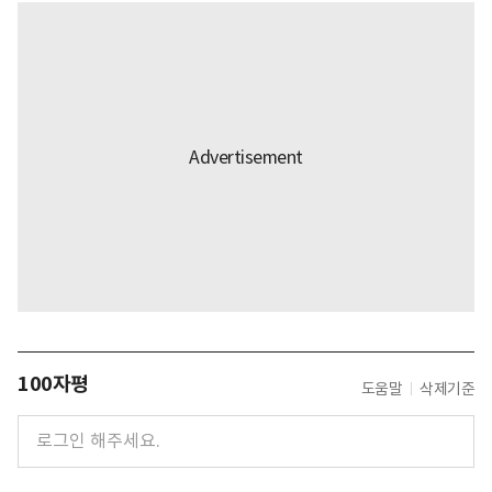
100자평
도움말
삭제기준