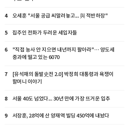
4
오세훈 "서울 공급 씨말려놓고... 與 적반하장"
5
집주인 전화가 두려운 세입자들
6
"직접 농사 안 지으면 내년까지 팔아라"… 양도세
중과에 떨고 있는 6070
7
[유석재의 돌발史전 2.0] 박정희 대통령과 욕쟁이
할머니 이야기
8
서울 40도 넘었다... 30년 만에 가장 뜨거운 입추
9
서장훈, 28억에 산 양재역 빌딩 450억에 내놨다