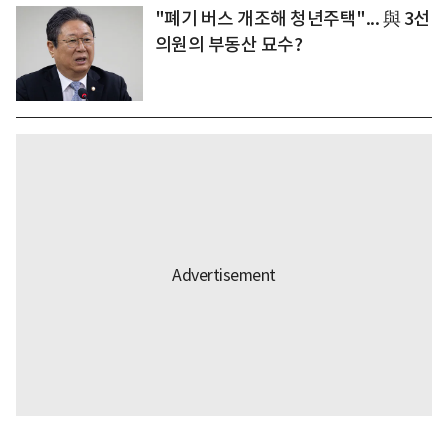
"폐기 버스 개조해 청년주택"... 與 3선
의원의 부동산 묘수?