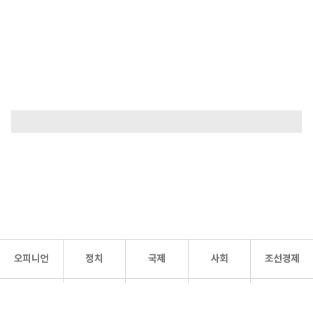
오피니언
정치
국제
사회
조선경제
문화·
조선
스포츠
건강
조선몰
연예
리더스