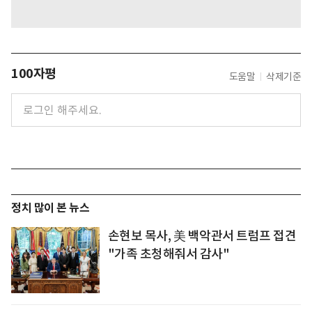
100자평
도움말
삭제기준
정치 많이 본 뉴스
손현보 목사, 美 백악관서 트럼프 접견
"가족 초청해줘서 감사"