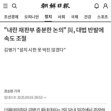
정치
조선경제
오피니언
사회
국제
건강
스포츠
"내란 재판부 충분한 논의" 與, 대법 반발에
속도 조절
김병기 "설치 시한 못 박진 않겠다"
권순완 기자
업데이트
2025.09.03. 09:50
더불어민주당 김병기 원내대표는 2일 당내 일각에서 주장하