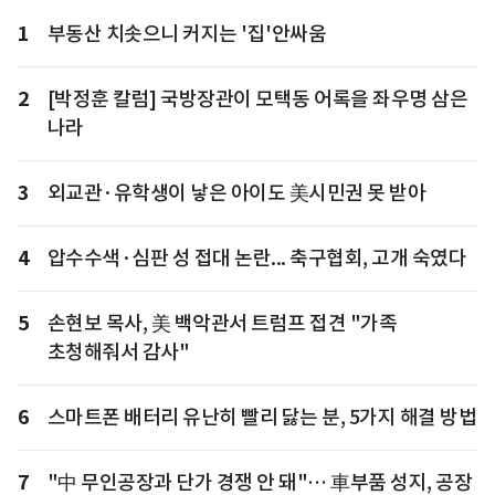
1
부동산 치솟으니 커지는 '집'안싸움
2
[박정훈 칼럼] 국방장관이 모택동 어록을 좌우명 삼은
나라
3
외교관·유학생이 낳은 아이도 美시민권 못 받아
4
압수수색·심판 성 접대 논란... 축구협회, 고개 숙였다
5
손현보 목사, 美 백악관서 트럼프 접견 "가족
초청해줘서 감사"
6
스마트폰 배터리 유난히 빨리 닳는 분, 5가지 해결 방법
7
"中 무인공장과 단가 경쟁 안 돼"… 車부품 성지, 공장