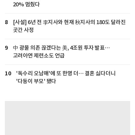
20% 멈췄다
8
[사설] 6년 전 李지사와 현재 秋지사의 180도 달라진
곳간 사정
9
中 광물 의존 끊겠다는 美, 4조원 투자 발표…
고려아연 제련소도 언급
10
'독수리 오남매'에 또 한명 더… 결혼 싫다더니
'다둥이 부모' 됐다