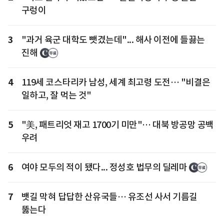
구렁이
3
"과거 육군 대학도 뺏겼는데"... 해사 이전에 들끓는
진해
4
119세 코스타리카 남성, 세계 최고령 도전… "비결은
일하고, 잘 먹는 것"
5
"美, 패트리엇 재고 1700기 미만"… 대북 방공망 공백
우려
6
여야 모두의 적이 됐다... 정성호 법무의 딜레마
7
뱃길 막혀 답답한 산유국들… 유조선 사서 기름길
뚫는다