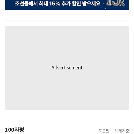
100자평
도움말
삭제기준