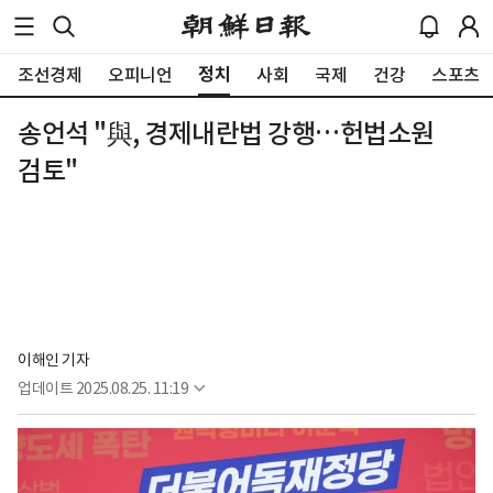
정치
조선경제
오피니언
사회
국제
건강
스포츠
송언석 "與, 경제내란법 강행…헌법소원
검토"
이해인 기자
업데이트
2025.08.25. 11:19