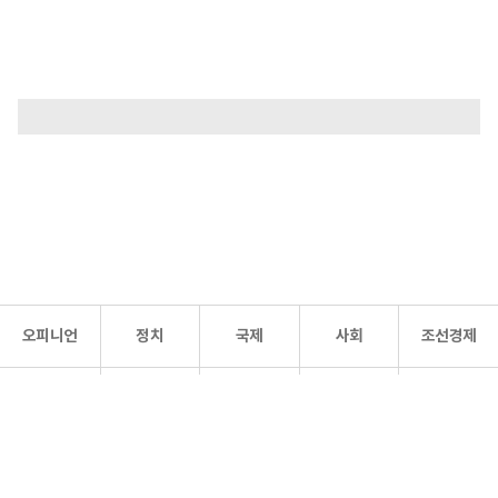
오피니언
정치
국제
사회
조선경제
문화·
조선
스포츠
건강
조선몰
연예
리더스
조선일보 공식 SNS