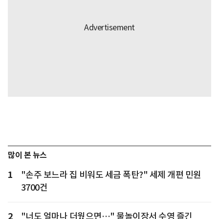
많이 본 뉴스
1
"손주 보느라 집 비워도 세금 폭탄?" 세제 개편 민원
3700건
2
"너도 얼마나 더웠으면…" 물놀이장서 수영 즐긴