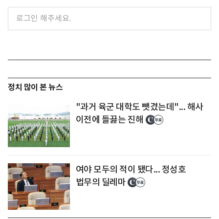
정치 많이 본 뉴스
"과거 육군 대학도 뺏겼는데"... 해사
이전에 들끓는 진해
여야 모두의 적이 됐다... 정성호
법무의 딜레마