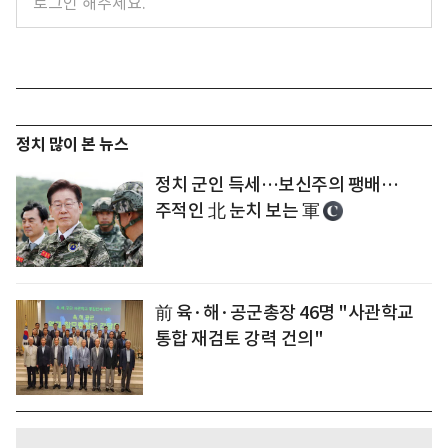
정치 많이 본 뉴스
정치 군인 득세…보신주의 팽배…
주적인 北 눈치 보는 軍
前 육·해·공군총장 46명 "사관학교
통합 재검토 강력 건의"