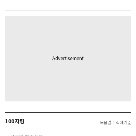
100자평
도움말
삭제기준