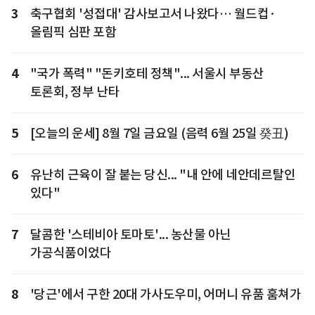
3
축구협회 '성접대' 감사보고서 나왔다… 월드컵·
올림픽 심판 포함
4
"국가 폭력" "돈키호테 정책"... 서울시 부동산
토론회, 정부 난타
5
[오늘의 운세] 8월 7일 금요일 (음력 6월 25일 癸丑)
6
유난히 근육이 잘 붙는 당신... "내 안에 네안데르탈인
있다"
7
달콤한 '스테비아 토마토'... 농산물 아닌
가공식품이었다
8
'당근'에서 구한 20대 가사도우미, 어머니 유품 훔쳐가