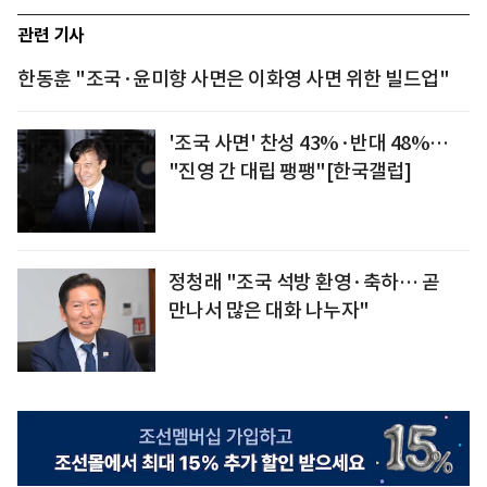
관련 기사
한동훈 "조국·윤미향 사면은 이화영 사면 위한 빌드업"
'조국 사면' 찬성 43%·반대 48%…
"진영 간 대립 팽팽"[한국갤럽]
정청래 "조국 석방 환영·축하… 곧
만나서 많은 대화 나누자"