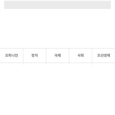
오피니언
정치
국제
사회
조선경제
문화·
조선
스포츠
건강
조선몰
연예
리더스
조선일보 공식 SNS
개인정보처리방침
사이트맵