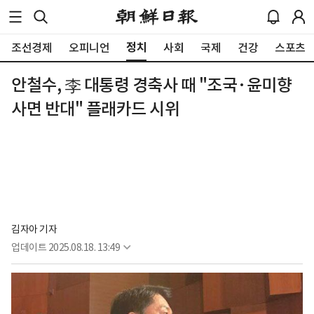
정치
조선경제
오피니언
사회
국제
건강
스포츠
안철수, 李 대통령 경축사 때 "조국·윤미향
사면 반대" 플래카드 시위
김자아 기자
업데이트
2025.08.18. 13:49