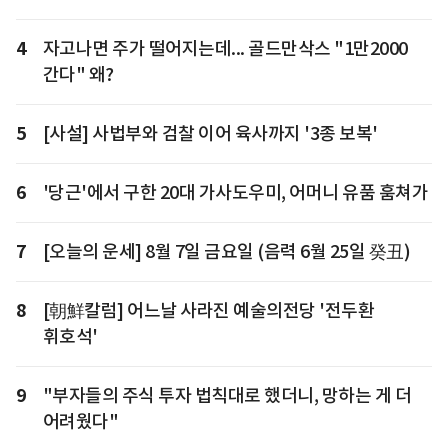
4
자고나면 주가 떨어지는데... 골드만삭스 "1만2000
간다" 왜?
5
[사설] 사법부와 검찰 이어 육사까지 '3종 보복'
6
'당근'에서 구한 20대 가사도우미, 어머니 유품 훔쳐가
7
[오늘의 운세] 8월 7일 금요일 (음력 6월 25일 癸丑)
8
[朝鮮칼럼] 어느날 사라진 예술의전당 '전두환
휘호석'
9
"부자들의 주식 투자 법칙대로 했더니, 망하는 게 더
어려웠다"