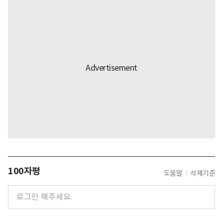
100자평
도움말
삭제기준