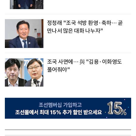
정청래 "조국 석방 환영·축하… 곧
만나서 많은 대화 나누자"
조국 사면에… 與 "김용·이화영도
풀어줘야"