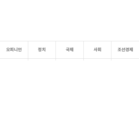
오피니언
정치
국제
사회
조선경제
문화·
조선
스포츠
건강
조선몰
연예
리더스
조선일보 공식 SNS
개인정보처리방침
사이트맵
Copyright 조선일보 All rights reserved. 무단 전재 및 재배포 금지.