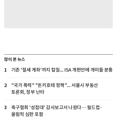
많이 본 뉴스
1
기존 '절세 계좌'까지 칼질... ISA 개편안에 개미들 분통
2
"국가 폭력" "돈키호테 정책"... 서울시 부동산
토론회, 정부 난타
3
축구협회 '성접대' 감사보고서 나왔다… 월드컵·
올림픽 심판 포함