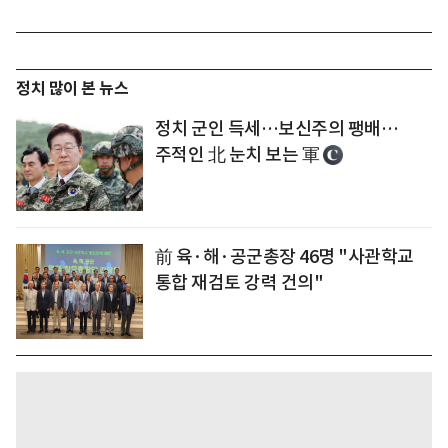
정치 많이 본 뉴스
정치 군인 득세…보신주의 팽배…
주적인 北 눈치 보는 軍
前 육·해·공군총장 46명 "사관학교
통합 재검토 강력 건의"