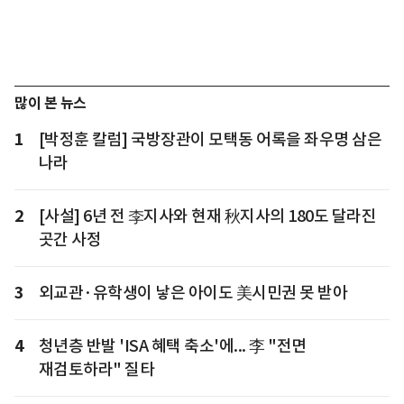
많이 본 뉴스
1
[박정훈 칼럼] 국방장관이 모택동 어록을 좌우명 삼은
나라
2
[사설] 6년 전 李지사와 현재 秋지사의 180도 달라진
곳간 사정
3
외교관·유학생이 낳은 아이도 美시민권 못 받아
4
청년층 반발 'ISA 혜택 축소'에... 李 "전면
재검토하라" 질타