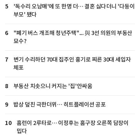
5
'독수리 오남매'에 또 한명 더… 결혼 싫다더니 '다둥이
부모' 됐다
6
"폐기 버스 개조해 청년주택"... 與 3선 의원의 부동산
묘수?
7
변기 수리하던 70대 집주인 흉기로 찌른 30대 세입자
체포
8
부동산 치솟으니 커지는 '집'안싸움
9
밥상 덮친 극한더위… 히트플레이션 공포
10
홈런이 2루타로… 이정후는 홈구장 오른쪽 담장이
밉다