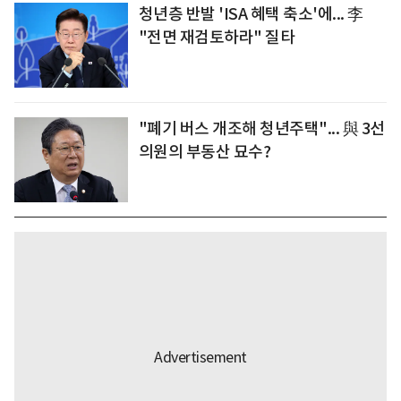
청년층 반발 'ISA 혜택 축소'에... 李
"전면 재검토하라" 질타
"폐기 버스 개조해 청년주택"... 與 3선
의원의 부동산 묘수?