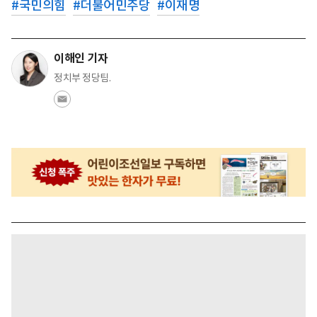
#
국민의힘
#
더불어민주당
#
이재명
이해인 기자
정치부 정당팀.