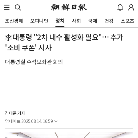
정치
조선경제
오피니언
사회
국제
건강
스포츠
李대통령 "2차 내수 활성화 필요"… 추가
'소비 쿠폰' 시사
대통령실 수석보좌관 회의
김태준 기자
업데이트
2025.08.14. 16:59