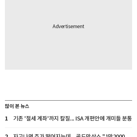
많이 본 뉴스
1
기존 '절세 계좌'까지 칼질... ISA 개편안에 개미들 분통
2
자고나면 주가 떨어지는데... 골드만삭스 "1만2000