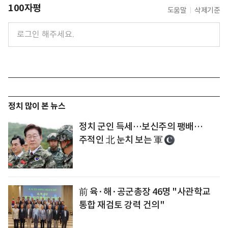
100자평
도움말
삭제기준
정치 많이 본 뉴스
정치 군인 득세…보신주의 팽배…
주적인 北 눈치 보는 軍
前 육·해·공군총장 46명 "사관학교
통합 재검토 강력 건의"