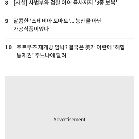
8
[사설] 사법부와 검찰 이어 육사까지 '3종 보복'
9
달콤한 '스테비아 토마토'... 농산물 아닌
가공식품이었다
10
호르무즈 재개방 임박? 결국은 美가 이란에 '해협
통제권' 주느냐에 달려