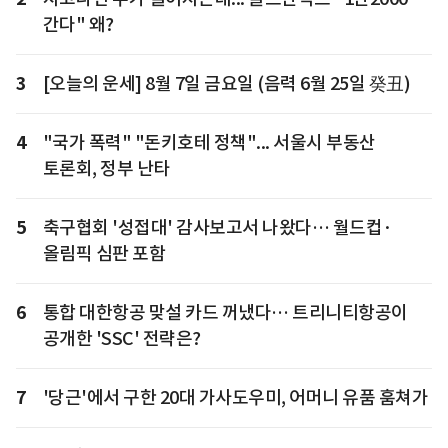
간다" 왜?
3
[오늘의 운세] 8월 7일 금요일 (음력 6월 25일 癸丑)
4
"국가 폭력" "돈키호테 정책"... 서울시 부동산
토론회, 정부 난타
5
축구협회 '성접대' 감사보고서 나왔다… 월드컵·
올림픽 심판 포함
6
통합 대한항공 맞설 카드 꺼냈다… 트리니티항공이
공개한 'SSC' 전략은?
7
'당근'에서 구한 20대 가사도우미, 어머니 유품 훔쳐가