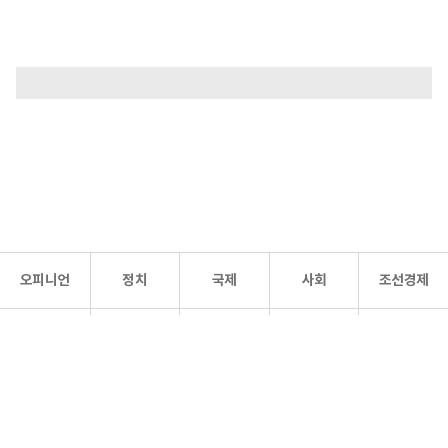
오피니언
정치
국제
사회
조선경제
문화·
조선
스포츠
건강
조선몰
연예
리더스
조선일보 공식 SNS