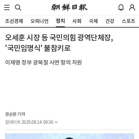
정치
조선경제
오피니언
사회
국제
건강
스포츠
오세훈 시장 등 국민의힘 광역단체장,
'국민임명식' 불참키로
이재명 정부 광복절 사면 항의 차원
권순완 기자
업데이트
2025.08.14. 09:36