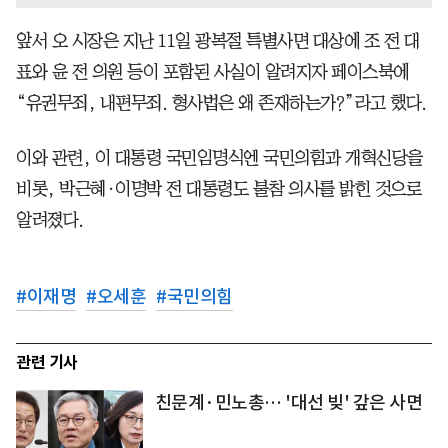
앞서 오 시장은 지난 11일 광복절 특별사면 대상에 조 전 대
표와 윤 전 의원 등이 포함된 사실이 알려지자 페이스북에
“유권무죄, 내편무죄. 형사법은 왜 존재하는가?”라고 했다.
이와 관련, 이 대통령 국민임명식엔 국민의힘과 개혁신당을
비롯, 박근혜·이명박 전 대통령도 불참 의사를 밝힌 것으로
알려졌다.
#
이재명
#
오세훈
#
국민의힘
관련 기사
친문계·민노총… '대선 빚' 갚은 사면