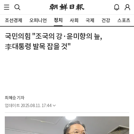
정치
조선경제
오피니언
사회
국제
건강
스포츠
국민의힘 "조국의 강·윤미향의 늪,
李대통령 발목 잡을 것"
최혜승 기자 
업데이트
2025.08.11. 17:44