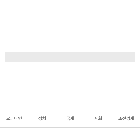
오피니언
정치
국제
사회
조선경제
문화·
조선
스포츠
건강
조선몰
연예
리더스