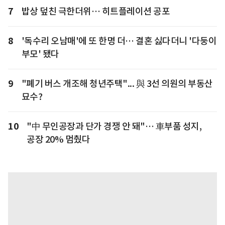
7
밥상 덮친 극한더위… 히트플레이션 공포
8
'독수리 오남매'에 또 한명 더… 결혼 싫다더니 '다둥이
부모' 됐다
9
"폐기 버스 개조해 청년주택"... 與 3선 의원의 부동산
묘수?
10
"中 무인공장과 단가 경쟁 안 돼"… 車부품 성지,
공장 20% 멈췄다