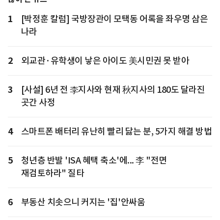
1
[박정훈 칼럼] 국방장관이 모택동 어록을 좌우명 삼은
나라
2
외교관·유학생이 낳은 아이도 美시민권 못 받아
3
[사설] 6년 전 李지사와 현재 秋지사의 180도 달라진
곳간 사정
4
스마트폰 배터리 유난히 빨리 닳는 분, 5가지 해결 방법
5
청년층 반발 'ISA 혜택 축소'에... 李 "전면
재검토하라" 질타
6
부동산 치솟으니 커지는 '집'안싸움