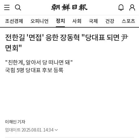
정치
조선경제
오피니언
사회
국제
건강
스포츠
전한길 '면접' 응한 장동혁 "당대표 되면 尹
면회"
"친한계, 알아서 당 떠나면 돼"
국힘 5명 당대표 후보 등록
이해인 기자
업데이트
2025.08.01. 14:34