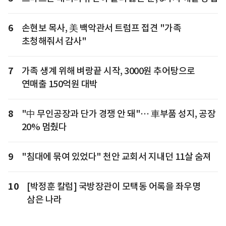
6
손현보 목사, 美 백악관서 트럼프 접견 "가족
초청해줘서 감사"
7
가족 생계 위해 벼랑끝 시작, 3000원 추어탕으로
연매출 150억원 대박
8
"中 무인공장과 단가 경쟁 안 돼"… 車부품 성지, 공장
20% 멈췄다
9
"침대에 묶여 있었다" 천안 교회서 지내던 11살 숨져
10
[박정훈 칼럼] 국방장관이 모택동 어록을 좌우명
삼은 나라