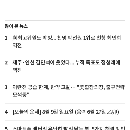
많이 본 뉴스
1
與최고위원도 박빙... 친명 박선원 1위로 친청 최민희
역전
2
제주·인천 김민석이 웃었다... 누적 득표도 정청래에
역전
3
이란전 공습 한계, 탄약 고갈… "美합참의장, 출구전략
모색중"
4
[오늘의 운세] 8월 9일 일요일 (음력 6월 27일 乙卯)
5
스마트폰 배터리 유난히 빨리 닳는 분, 5가지 해결 방법