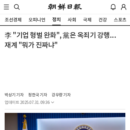
정치
조선경제
오피니언
사회
국제
건강
스포츠
李 "기업 형벌 완화", 黨은 옥죄기 강행...
재계 "뭐가 진짜냐"
박상기 기자
정한국 기자
강우량 기자
업데이트
2025.07.31. 09:36