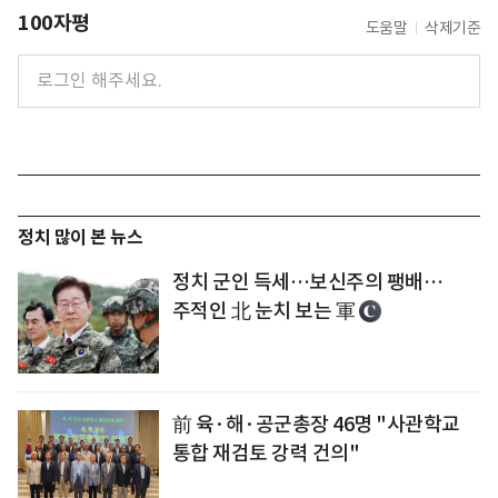
100자평
도움말
삭제기준
정치 많이 본 뉴스
정치 군인 득세…보신주의 팽배…
주적인 北 눈치 보는 軍
前 육·해·공군총장 46명 "사관학교
통합 재검토 강력 건의"