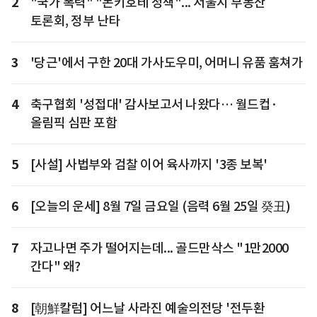
2
"국가 폭력" "돈키호테 정책"... 서울시 부동산
토론회, 정부 난타
3
'당근'에서 구한 20대 가사도우미, 어머니 유품 훔쳐가
4
축구협회 '성접대' 감사보고서 나왔다… 월드컵·
올림픽 심판 포함
5
[사설] 사법부와 검찰 이어 육사까지 '3종 보복'
6
[오늘의 운세] 8월 7일 금요일 (음력 6월 25일 癸丑)
7
자고나면 주가 떨어지는데... 골드만삭스 "1만2000
간다" 왜?
8
[朝鮮칼럼] 어느날 사라진 예술의전당 '전두환