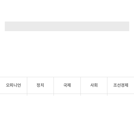
오피니언
정치
국제
사회
조선경제
문화·
조선
스포츠
건강
조선몰
연예
리더스
조선일보 공식 SNS