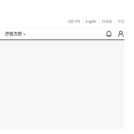
신문구독
|
English
|
日本語
|
中文
콘텐츠판