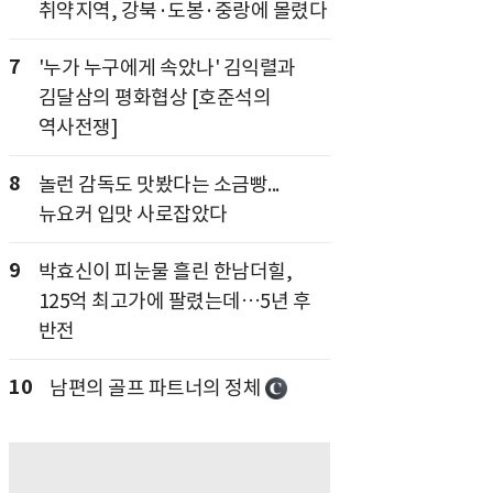
취약지역, 강북·도봉·중랑에 몰렸다
7
'누가 누구에게 속았나' 김익렬과
김달삼의 평화협상 [호준석의
역사전쟁]
8
놀런 감독도 맛봤다는 소금빵...
뉴요커 입맛 사로잡았다
9
박효신이 피눈물 흘린 한남더힐,
125억 최고가에 팔렸는데…5년 후
반전
10
남편의 골프 파트너의 정체