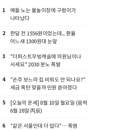
1
애들 노는 물놀이장에 구렁이가
나타났다
2
한달 전 1556원이었는데... 환율
어느새 1300원대 눈앞
3
"더퍼스트무빙캐슬에 의원님이나
사세요" 2030 분노 폭발
4
"손주 보느라 집 비워도 안 되나요?"
세금 폭탄 맞을까 민원 쏟아졌다
5
[오늘의 운세] 8월 10일 월요일 (음력
6월 28일 丙辰)
6
"같은 서울인데 더 덥다"… 폭염