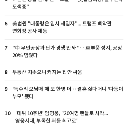
모색중"
6
美법원 "대통령은 임시 세입자"... 트럼프 백악관
연회장 공사 제동
7
"中 무인공장과 단가 경쟁 안 돼"… 車부품 성지, 공장
20% 멈췄다
8
부동산 치솟으니 커지는 집안 싸움
9
'독수리 오남매'에 또 한명 더… 결혼 싫다더니 '다둥이
부모' 됐다
10
'데뷔 10주년' 임영웅, "20여명 팬들로 시작...
영웅시대, 부족한 저를 최고로"