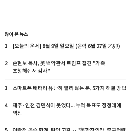
많이 본 뉴스
1
[오늘의 운세] 8월 9일 일요일 (음력 6월 27일 乙卯)
2
손현보 목사, 美 백악관서 트럼프 접견 "가족
초청해줘서 감사"
3
스마트폰 배터리 유난히 빨리 닳는 분, 5가지 해결 방법
4
제주·인천 김민석이 웃었다... 누적 득표도 정청래에
역전
5
이란전 공습 한계, 탄약 고갈… "美합참의장, 출구전략