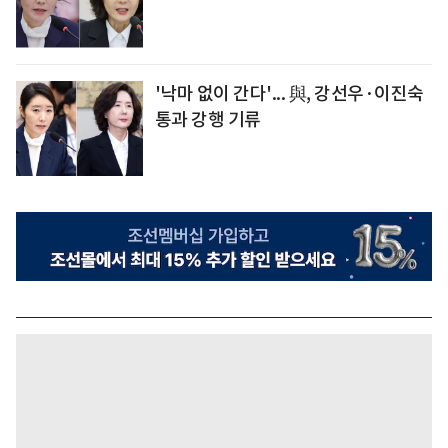
'낙마 없이 간다'... 與, 강선우·이진숙
통과 강행 기류