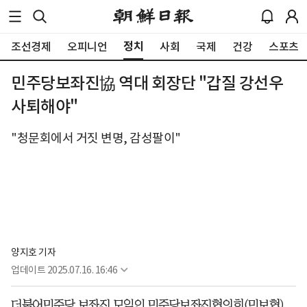
정치
조선경제
오피니언
사회
국제
건강
스포츠
민주당보좌진協 역대 회장단 "갑질 강선우
사퇴해야"
"청문회에서 거짓 변명, 감성팔이"
양지호 기자
업데이트
2025.07.16. 16:46
더불어민주당 보좌진 모임인 민주당보좌진협의회(민보협)