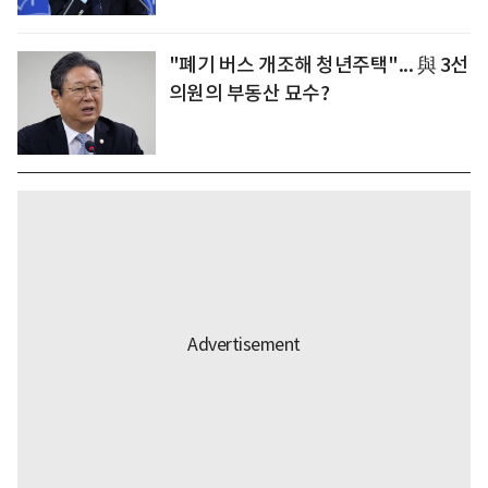
"폐기 버스 개조해 청년주택"... 與 3선
의원의 부동산 묘수?