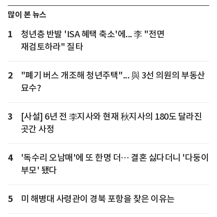
많이 본 뉴스
1
청년층 반발 'ISA 혜택 축소'에... 李 "전면
재검토하라" 질타
2
"폐기 버스 개조해 청년주택"... 與 3선 의원의 부동산
묘수?
3
[사설] 6년 전 李지사와 현재 秋지사의 180도 달라진
곳간 사정
4
'독수리 오남매'에 또 한명 더… 결혼 싫다더니 '다둥이
부모' 됐다
5
미 해병대 사령관이 경북 포항을 찾은 이유는