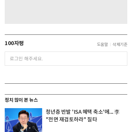
100자평
도움말
삭제기준
정치 많이 본 뉴스
청년층 반발 'ISA 혜택 축소'에... 李
"전면 재검토하라" 질타