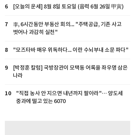
6
[오늘의 운세] 8월 8일 토요일 (음력 6월 26일 甲寅)
7
李, 6시간동안 부동산 회의... "주택공급, 기존 사고
벗어나 과감히 실천"
8
"모즈타바 매우 위독하다... 이란 수뇌부내 소문 파다"
9
[박정훈 칼럼] 국방장관이 모택동 어록을 좌우명 삼은
나라
10
"직접 농사 안 지으면 내년까지 팔아라"… 양도세
중과에 떨고 있는 6070