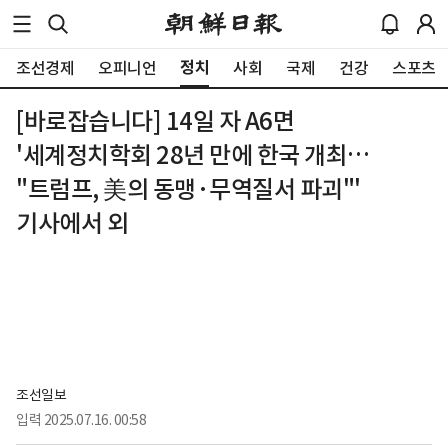
정치
조선경제
오피니언
사회
국제
건강
스포츠
[바로잡습니다] 14일 자 A6면
'세계정치학회 28년 만에 한국 개최…
"트럼프, 美의 동맹·무역질서 파괴"'
기사에서 외
조선일보
입력
2025.07.16. 00:58