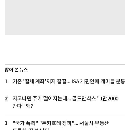
많이 본 뉴스
1
기존 '절세 계좌'까지 칼질... ISA 개편안에 개미들 분통
2
자고나면 주가 떨어지는데... 골드만삭스 "1만2000
간다" 왜?
3
"국가 폭력" "돈키호테 정책"... 서울시 부동산