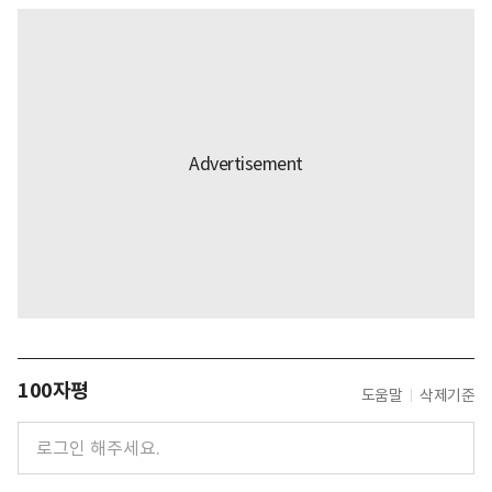
100자평
도움말
삭제기준