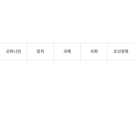
오피니언
정치
국제
사회
조선경제
문화·
조선
스포츠
건강
조선몰
연예
리더스
조선일보 공식 SNS
개인정보처리방침
사이트맵
Copyright 조선일보 All rights reserved. 무단 전재 및 재배포 금지.