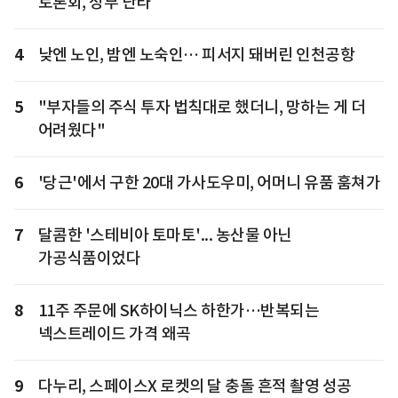
토론회, 정부 난타
4
낮엔 노인, 밤엔 노숙인… 피서지 돼버린 인천공항
5
"부자들의 주식 투자 법칙대로 했더니, 망하는 게 더
어려웠다"
6
'당근'에서 구한 20대 가사도우미, 어머니 유품 훔쳐가
7
달콤한 '스테비아 토마토'... 농산물 아닌
가공식품이었다
8
11주 주문에 SK하이닉스 하한가…반복되는
넥스트레이드 가격 왜곡
9
다누리, 스페이스X 로켓의 달 충돌 흔적 촬영 성공