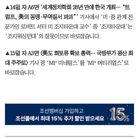
▲
14일 자 A6면 ‘세계정치학회 28년 만에 한국 개최… “트
럼프, 美의 동맹·무역질서 파괴”’
기사에서 ‘미·중 관계 전
문가인 로버트 셔터 미 조지타운대 교수’ 중 ‘조지타운대’는
‘조지워싱턴대’의 잘못이므로 바로잡습니다.
▲
15일 자 A3면 〈美도 희토류 확보 총력… 국방부가 광산 최
대 주주로〉
기사 중 ‘MP 미네랄스’를 ‘MP 머티리얼스’로
바로잡습니다.