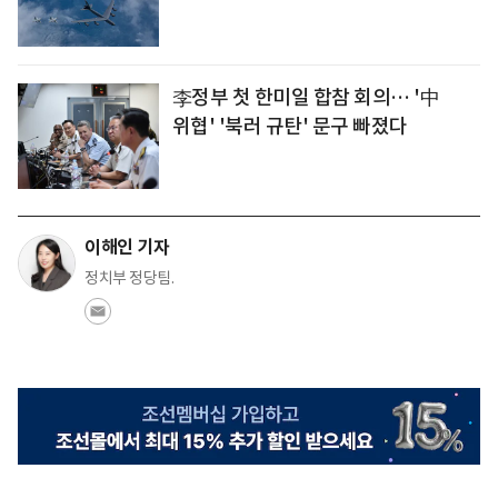
李정부 첫 한미일 합참 회의… '中
위협' '북러 규탄' 문구 빠졌다
이해인 기자
정치부 정당팀.