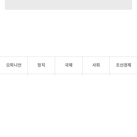
오피니언
정치
국제
사회
조선경제
문화·
조선
스포츠
건강
조선몰
연예
리더스
조선일보 공식 SNS
개인정보처리방침
사이트맵