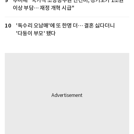
9
추미애 "국가직 소방공무원 인건비, 경기도가 1조원
이상 부담… 재정 개혁 시급"
10
'독수리 오남매'에 또 한명 더… 결혼 싫다더니
'다둥이 부모' 됐다