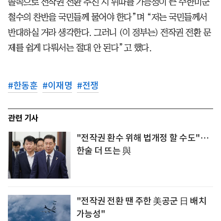
졸속으로 전작권 전환 추진 시 뒤따를 가능성이 큰 주한미군
철수의 찬반을 국민들께 물어야 한다”며 “저는 국민들께서
반대하실 거라 생각한다. 그러니 (이 정부는) 전작권 전환 문
제를 쉽게 다뤄서는 절대 안 된다”고 했다.
#
한동훈
#
이재명
#
전쟁
관련 기사
"전작권 환수 위해 법개정 할 수도"…
한술 더 뜨는 與
"전작권 전환 땐 주한 美공군 日 배치
가능성"