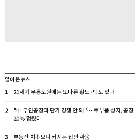
많이 본 뉴스
1
21세기 무릉도원에는 또다른 황도·백도 있다
2
"中 무인공장과 단가 경쟁 안 돼"… 車부품 성지, 공장
20% 멈췄다
3
부동산 치솟으니 커지는 집안 싸움