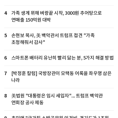
4
가족 생계 위해 벼랑끝 시작, 3000원 추어탕으로
연매출 150억원 대박
5
손현보 목사, 美 백악관서 트럼프 접견 "가족
초청해줘서 감사"
6
스마트폰 배터리 유난히 빨리 닳는 분, 5가지 해결 방법
7
[박정훈 칼럼] 국방장관이 모택동 어록을 좌우명 삼은
나라
8
美법원 "대통령은 임시 세입자"... 트럼프 백악관
연회장 공사 제동