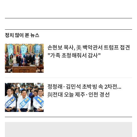
정치 많이 본 뉴스
손현보 목사, 美 백악관서 트럼프 접견
"가족 초청해줘서 감사"
정청래·김민석 초박빙 속 2차전...
與전대 오늘 제주·인천 경선