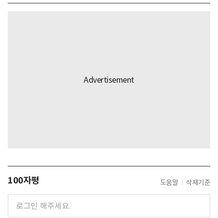
100자평
도움말
삭제기준