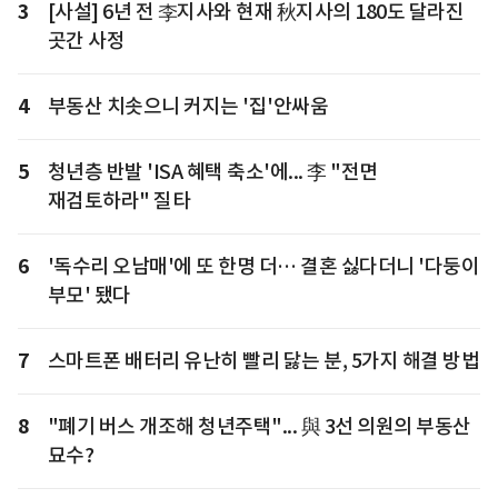
3
[사설] 6년 전 李지사와 현재 秋지사의 180도 달라진
곳간 사정
4
부동산 치솟으니 커지는 '집'안싸움
5
청년층 반발 'ISA 혜택 축소'에... 李 "전면
재검토하라" 질타
6
'독수리 오남매'에 또 한명 더… 결혼 싫다더니 '다둥이
부모' 됐다
7
스마트폰 배터리 유난히 빨리 닳는 분, 5가지 해결 방법
8
"폐기 버스 개조해 청년주택"... 與 3선 의원의 부동산
묘수?