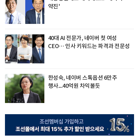
약진'
40대 AI 전문가, 네이버 첫 여성
CEO… 인사 키워드는 파격과 전문성
한성숙, 네이버 스톡옵션 6만주
행사...40억원 차익볼듯