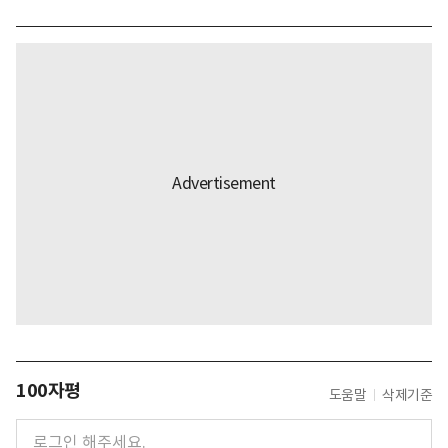
100자평
도움말
삭제기준