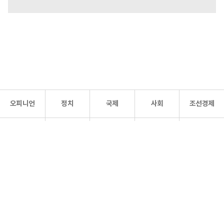
오피니언
정치
국제
사회
조선경제
문화·
조선
스포츠
건강
조선몰
연예
리더스
조선일보 공식 SNS
개인정보처리방침
사이트맵