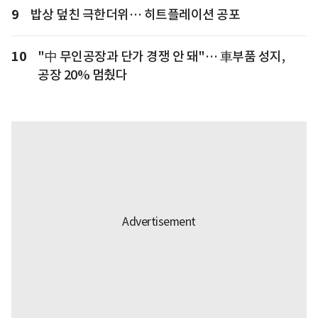
9
밥상 덮친 극한더위… 히트플레이션 공포
10
"中 무인공장과 단가 경쟁 안 돼"… 車부품 성지,
공장 20% 멈췄다