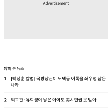
많이 본 뉴스
1
[박정훈 칼럼] 국방장관이 모택동 어록을 좌우명 삼은
나라
2
외교관·유학생이 낳은 아이도 美시민권 못 받아