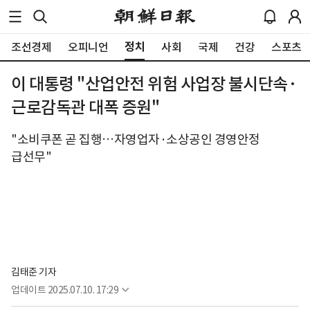
정치
조선경제
오피니언
사회
국제
건강
스포츠
이 대통령 "산업안전 위험 사업장 불시단속·
근로감독관 대폭 증원"
"소비쿠폰 곧 집행…자영업자·소상공인 경영안정
급선무"
김태준 기자
업데이트
2025.07.10. 17:29