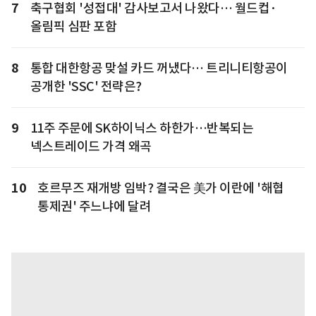
7
축구협회 '성접대' 감사보고서 나왔다… 월드컵·
올림픽 심판 포함
8
통합 대한항공 맞설 카드 꺼냈다… 트리니티항공이
공개한 'SSC' 전략은?
9
11주 주문에 SK하이닉스 하한가…반복되는
넥스트레이드 가격 왜곡
10
호르무즈 재개방 임박? 결국은 美가 이란에 '해협
통제권' 주느냐에 달려