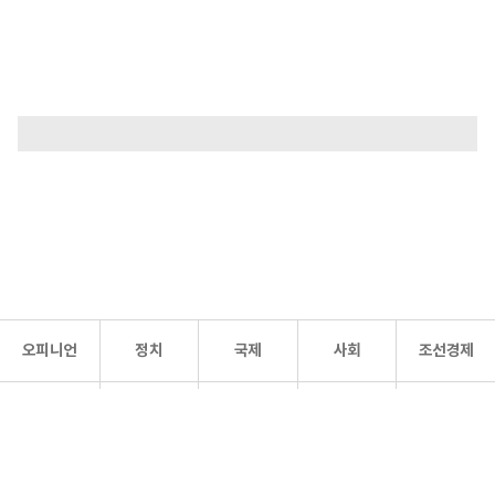
오피니언
정치
국제
사회
조선경제
문화·
조선
스포츠
건강
조선몰
연예
리더스
조선일보 공식 SNS