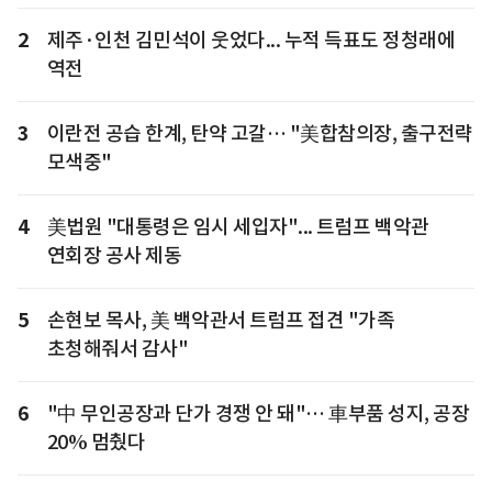
2
제주·인천 김민석이 웃었다... 누적 득표도 정청래에
역전
3
이란전 공습 한계, 탄약 고갈… "美합참의장, 출구전략
모색중"
4
美법원 "대통령은 임시 세입자"... 트럼프 백악관
연회장 공사 제동
5
손현보 목사, 美 백악관서 트럼프 접견 "가족
초청해줘서 감사"
6
"中 무인공장과 단가 경쟁 안 돼"… 車부품 성지, 공장
20% 멈췄다