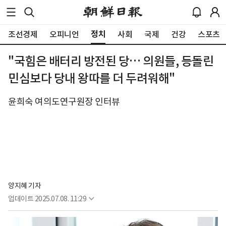
정치
조선경제
오피니언
사회
국제
건강
스포츠
"국힘은 배터리 방전된 당… 의원들, 등돌린
민심보다 당내 왕따를 더 두려워해"
윤희숙 여의도연구원장 인터뷰
양지혜 기자
업데이트
2025.07.08. 11:29