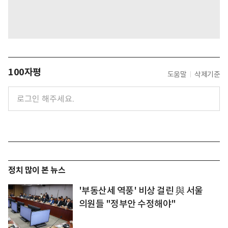
100자평
도움말
삭제기준
정치 많이 본 뉴스
'부동산세 역풍' 비상 걸린 與 서울
의원들 "정부안 수정해야"