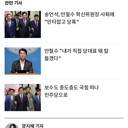
관련 기사
송언석, 안철수 혁신위원장 사퇴에
"안타깝고 당혹"
안철수 "내가 직접 당대표 돼 칼
들겠다"
보수도 중도층도 국힘 떠나
민주당으로
양지혜 기자