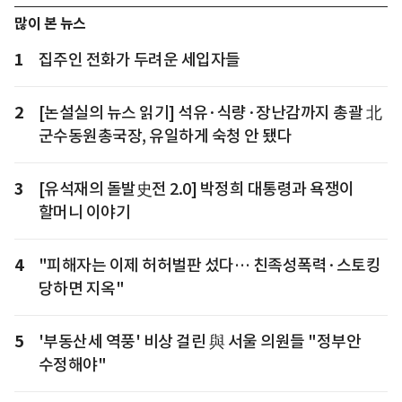
많이 본 뉴스
1
집주인 전화가 두려운 세입자들
2
[논설실의 뉴스 읽기] 석유·식량·장난감까지 총괄 北
군수동원총국장, 유일하게 숙청 안 됐다
3
[유석재의 돌발史전 2.0] 박정희 대통령과 욕쟁이
할머니 이야기
4
"피해자는 이제 허허벌판 섰다… 친족성폭력·스토킹
당하면 지옥"
5
'부동산세 역풍' 비상 걸린 與 서울 의원들 "정부안
수정해야"