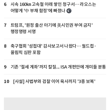
6
시속 160㎞ 고속철 아래 쌓인 청구서… 라오스는
어떻게 '中 부채 함정'에 빠졌나
7
트럼프, '원정 출산 아기에 美시민권 부여 금지'
행정명령 서명
8
축구협회 '성접대' 감사보고서 나왔다… 월드컵·
올림픽 심판 포함
9
기존 '절세 계좌'까지 칼질... ISA 개편안에 개미들 분통
10
[사설] 사법부와 검찰 이어 육사까지 '3종 보복'