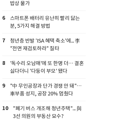
밥상 물가
6
스마트폰 배터리 유난히 빨리 닳는
분, 5가지 해결 방법
7
청년층 반발 'ISA 혜택 축소'에... 李
"전면 재검토하라" 질타
8
'독수리 오남매'에 또 한명 더… 결혼
싫다더니 '다둥이 부모' 됐다
9
"中 무인공장과 단가 경쟁 안 돼"…
車부품 성지, 공장 20% 멈췄다
10
"폐기 버스 개조해 청년주택"... 與
3선 의원의 부동산 묘수?