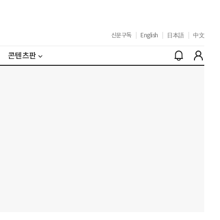
신문구독
|
English
|
日本語
|
中文
콘텐츠판