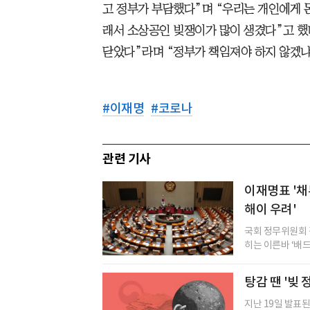
고 정부가 부담했다”며 “우리는 개인에게 돈
래서 소상공인 빚쟁이가 많이 생겼다”고 했다
닫았다”라며 “정부가 책임져야 하지 않겠냐.
#
이재명
#
코로나
관련 기사
이재명표 '채
해이 우려'
국회 정무위원회 
히는 이른바 ‘배드
탕감 땐 '빚
지난 19일 발표