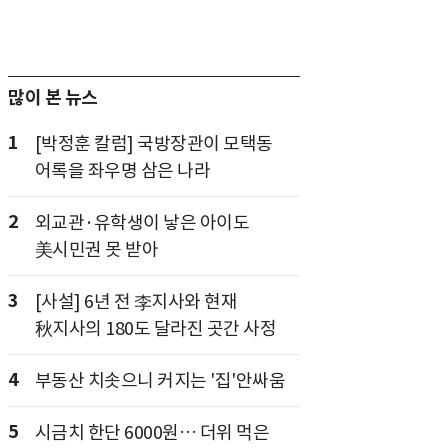
많이 본 뉴스
1
[박정훈 칼럼] 국방장관이 모택동
어록을 좌우명 삼은 나라
2
외교관·유학생이 낳은 아이도
美시민권 못 받아
3
[사설] 6년 전 李지사와 현재
秋지사의 180도 달라진 곳간 사정
4
부동산 치솟으니 커지는 '집'안싸움
5
시금치 한단 6000원… 더위 먹은