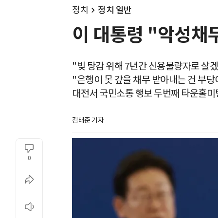
정치
정치 일반
이 대통령 "악성채
"빚 탕감 위해 7년간 신용불량자로 살겠
"은행이 못 갚을 채무 받아내는 건 부당
대전서 국민소통 행보 두번째 타운홀미
김태준 기자
0