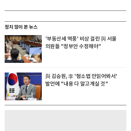
정치 많이 본 뉴스
'부동산세 역풍' 비상 걸린 與 서울
의원들 "정부안 수정해야"
與 김승원, 李 '형소법 안읽어봐서'
발언에 "내용 다 알고계실 것"