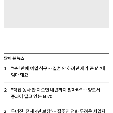
많이 본 뉴스
1
"9년 만에 여덟 식구… 결혼 안 하려던 제가 곧 6남매
엄마 돼요"
2
"직접 농사 안 지으면 내년까지 팔아라"… 양도세
중과에 떨고 있는 6070
3
무너진 '전세 4년 보장'… 집주인 전화 두려운 세입자