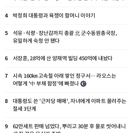
4
박정희 대통령과 욕쟁이 할머니 이야기
5
석유·식량·장난감까지 총괄 北 군수동원총국장,
유일하게 숙청 안 됐다
6
서장훈, 28억에 산 양재역 빌딩 450억에 내놨다
7
시속 160㎞ 고속철 아래 쌓인 청구서… 라오스는
어떻게 '中 부채 함정'에 빠졌나
8
대통령도 쓴 '근저당 매매', 자녀에게 아파트 물려주는
절세 3단계
9
62만세트 판매 넘었다, 뿌리고 30분 후 물로 씻어내니