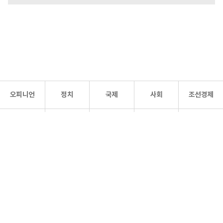
오피니언
정치
국제
사회
조선경제
문화·
조선
스포츠
건강
조선몰
연예
리더스
조선일보 공식 SNS
개인정보처리방침
사이트맵
Copyright 조선일보 All rights reserved. 무단 전재 및 재배포 금지.