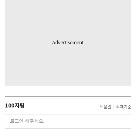
100자평
도움말
삭제기준