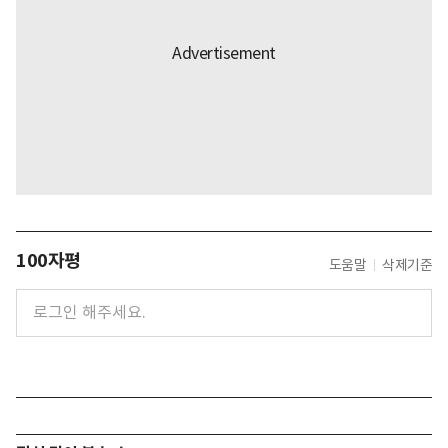
100자평
도움말
삭제기준