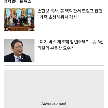
정치 많이 본 뉴스
손현보 목사, 美 백악관서 트럼프 접견
"가족 초청해줘서 감사"
"폐기 버스 개조해 청년주택"... 與 3선
의원의 부동산 묘수?