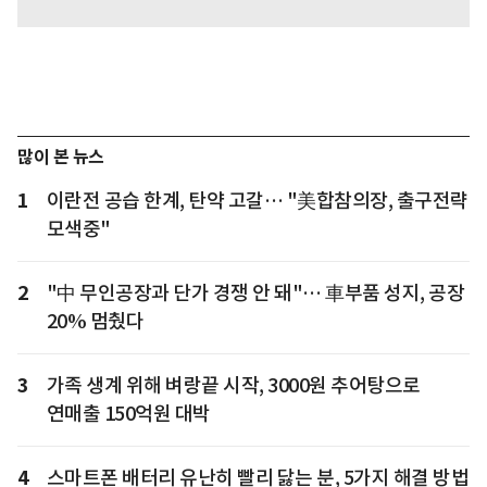
많이 본 뉴스
1
이란전 공습 한계, 탄약 고갈… "美합참의장, 출구전략
모색중"
2
"中 무인공장과 단가 경쟁 안 돼"… 車부품 성지, 공장
20% 멈췄다
3
가족 생계 위해 벼랑끝 시작, 3000원 추어탕으로
연매출 150억원 대박
4
스마트폰 배터리 유난히 빨리 닳는 분, 5가지 해결 방법