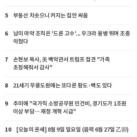
5
부동산 치솟으니 커지는 집안 싸움
6
남미 마약 조직은 '드론 고수'... 우크라 용병 뛰며 조종
익혔다
7
손현보 목사, 美 백악관서 트럼프 접견 "가족
초청해줘서 감사"
8
21세기 무릉도원에는 또다른 황도·백도 있다
9
추미애 "국가직 소방공무원 인건비, 경기도가 1조원
이상 부담… 재정 개혁 시급"
10
[오늘의 운세] 8월 9일 일요일 (음력 6월 27일 乙卯)