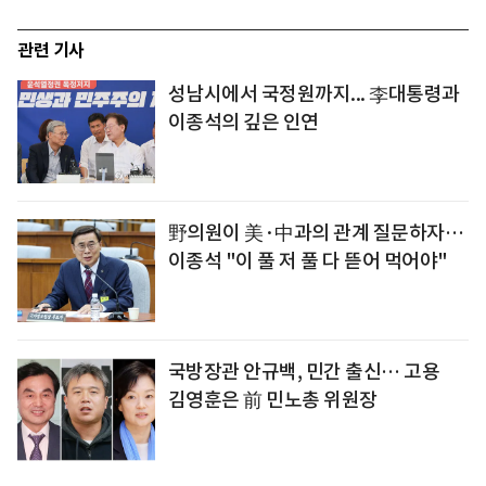
관련 기사
성남시에서 국정원까지... 李대통령과
이종석의 깊은 인연
野의원이 美·中과의 관계 질문하자…
이종석 "이 풀 저 풀 다 뜯어 먹어야"
국방장관 안규백, 민간 출신… 고용
김영훈은 前 민노총 위원장