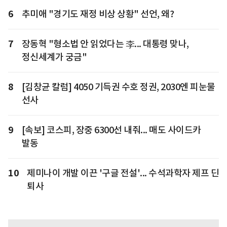
6
추미애 "경기도 재정 비상 상황" 선언, 왜?
7
장동혁 "형소법 안 읽었다는 李... 대통령 맞나,
정신세계가 궁금"
8
[김창균 칼럼] 4050 기득권 수호 정권, 2030엔 피눈물
선사
9
[속보] 코스피, 장중 6300선 내줘... 매도 사이드카
발동
10
제미나이 개발 이끈 '구글 전설'... 수석과학자 제프 딘
퇴사