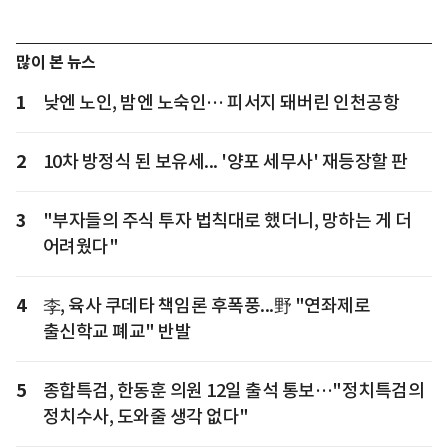
많이 본 뉴스
1
낮엔 노인, 밤엔 노숙인… 피서지 돼버린 인천공항
2
10차 방정식 된 보유세... '양포 세무사' 재등장할 판
3
"부자들의 주식 투자 법칙대로 했더니, 망하는 게 더
어려웠다"
4
李, 육사 쿠데타 책임론 후폭풍...野 "연좌제로
출신학교 폐교" 반발
5
종합특검, 한동훈 의원 12일 출석 통보…"정치특검의
정치수사, 도와줄 생각 없다"