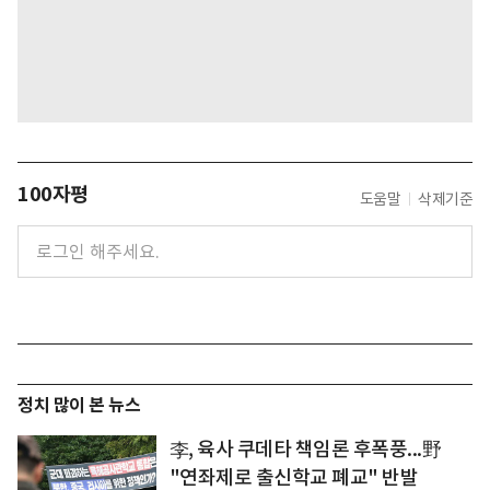
100자평
도움말
삭제기준
정치 많이 본 뉴스
李, 육사 쿠데타 책임론 후폭풍...野
"연좌제로 출신학교 폐교" 반발