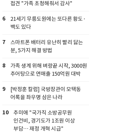
접견 "가족 초청해줘서 감사"
6
21세기 무릉도원에는 또다른 황도·
백도 있다
7
스마트폰 배터리 유난히 빨리 닳는
분, 5가지 해결 방법
8
가족 생계 위해 벼랑끝 시작, 3000원
추어탕으로 연매출 150억원 대박
9
[박정훈 칼럼] 국방장관이 모택동
어록을 좌우명 삼은 나라
10
추미애 "국가직 소방공무원
인건비, 경기도가 1조원 이상
부담… 재정 개혁 시급"