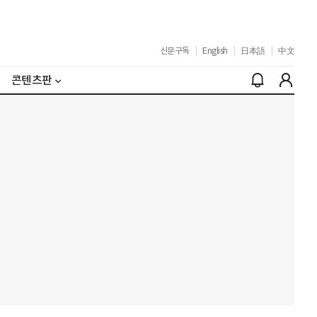
신문구독
|
English
|
日本語
|
中文
콘텐츠판