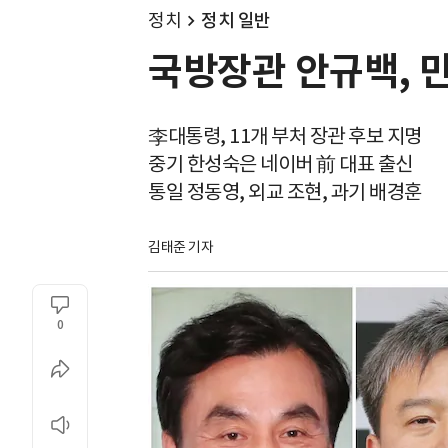
정치
정치 일반
국방장관 안규백, 
李대통령, 11개 부처 장관 후보 지명
중기 한성숙은 네이버 前 대표 출신
통일 정동영, 외교 조현, 과기 배경훈
김태준 기자
0