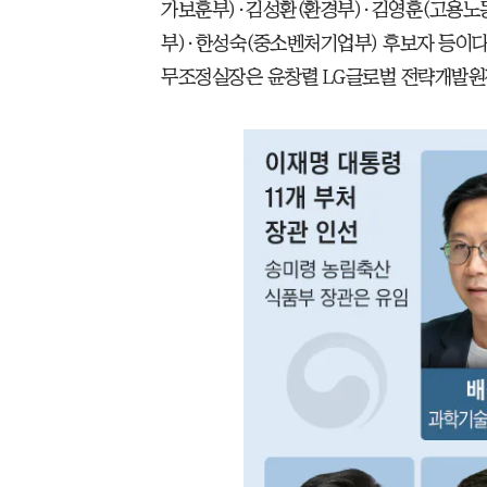
가보훈부)·김성환(환경부)·김영훈(고용노
부)·한성숙(중소벤처기업부) 후보자 등이다
무조정실장은 윤창렬 LG글로벌 전략개발원