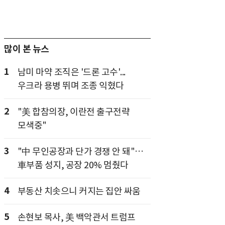
많이 본 뉴스
1
남미 마약 조직은 '드론 고수'...
우크라 용병 뛰며 조종 익혔다
2
"美 합참의장, 이란전 출구전략
모색중"
3
"中 무인공장과 단가 경쟁 안 돼"…
車부품 성지, 공장 20% 멈췄다
4
부동산 치솟으니 커지는 집안 싸움
5
손현보 목사, 美 백악관서 트럼프