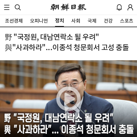
정치
조선경제
오피니언
사회
국제
건강
스포츠
野 "국정원, 대남연락소 될 우려"
與"사과하라"...이종석 청문회서 고성 충돌