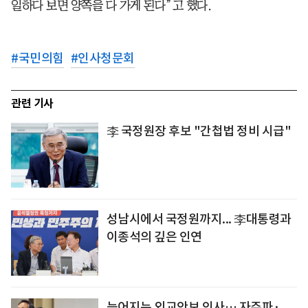
일하다 보면 양쪽을 다 가게 된다”고 했다.
#
국민의힘
#
인사청문회
관련 기사
李 국정원장 후보 "간첩법 정비 시급"
성남시에서 국정원까지... 李대통령과
이종석의 깊은 인연
늦어지는 외교안보 인사… 자주파·