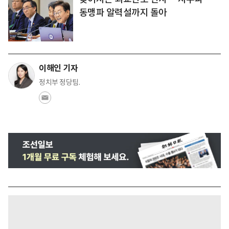
동맹파 알력설까지 돌아
이해인 기자
정치부 정당팀.