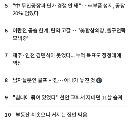
5
"中 무인공장과 단가 경쟁 안 돼"… 車부품 성지, 공장
20% 멈췄다
6
이란전 공습 한계, 탄약 고갈… "美합참의장, 출구전략
모색중"
7
제주·인천 김민석이 웃었다... 누적 득표도 정청래에
역전
8
남자들뿐인 골프 사진… 아내가 놓친 것
9
"침대에 묶여 있었다" 천안 교회서 지내던 11살 숨져
10
부동산 치솟으니 커지는 집안 싸움