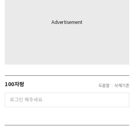
100자평
도움말
삭제기준