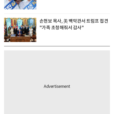
손현보 목사, 美 백악관서 트럼프 접견
"가족 초청해줘서 감사"