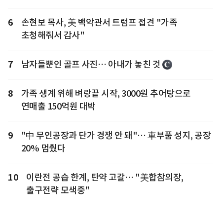
6
손현보 목사, 美 백악관서 트럼프 접견 "가족
초청해줘서 감사"
7
남자들뿐인 골프 사진… 아내가 놓친 것
8
가족 생계 위해 벼랑끝 시작, 3000원 추어탕으로
연매출 150억원 대박
9
"中 무인공장과 단가 경쟁 안 돼"… 車부품 성지, 공장
20% 멈췄다
10
이란전 공습 한계, 탄약 고갈… "美합참의장,
출구전략 모색중"