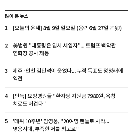
많이 본 뉴스
1
[오늘의 운세] 8월 9일 일요일 (음력 6월 27일 乙卯)
2
美법원 "대통령은 임시 세입자"... 트럼프 백악관
연회장 공사 제동
3
제주·인천 김민석이 웃었다... 누적 득표도 정청래에
역전
4
[단독] 요양병원들 "환자당 지원금 7980원, 욕창
치료도 버겁다"
5
'데뷔 10주년' 임영웅, "20여명 팬들로 시작...
영웅시대, 부족한 저를 최고로"