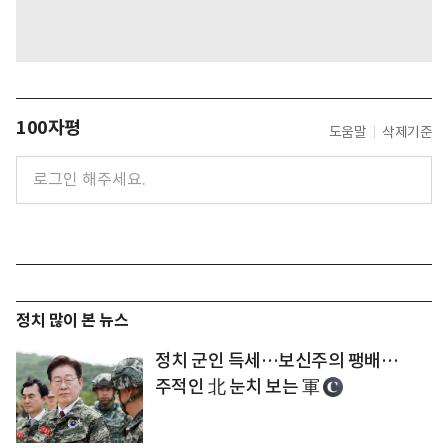
100자평
도움말
삭제기준
정치 많이 본 뉴스
정치 군인 득세…보신주의 팽배…
주적인 北 눈치 보는 軍