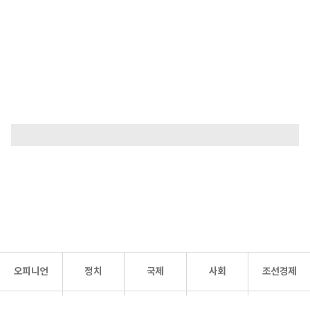
오피니언
정치
국제
사회
조선경제
문화·
조선
스포츠
건강
조선몰