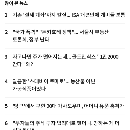
많이 본 뉴스
1
기존 '절세 계좌'까지 칼질... ISA 개편안에 개미들 분통
2
"국가 폭력" "돈키호테 정책"... 서울시 부동산
토론회, 정부 난타
3
자고나면 주가 떨어지는데... 골드만삭스 "1만2000
간다" 왜?
4
달콤한 '스테비아 토마토'... 농산물 아닌
가공식품이었다
5
'당근'에서 구한 20대 가사도우미, 어머니 유품 훔쳐가
6
"부자들의 주식 투자 법칙대로 했더니, 망하는 게 더