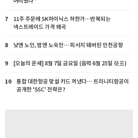
어려웠다"
7
11주 주문에 SK하이닉스 하한가…반복되는
넥스트레이드 가격 왜곡
8
낮엔 노인, 밤엔 노숙인… 피서지 돼버린 인천공항
9
[오늘의 운세] 8월 7일 금요일 (음력 6월 25일 癸丑)
10
통합 대한항공 맞설 카드 꺼냈다… 트리니티항공이
공개한 'SSC' 전략은?