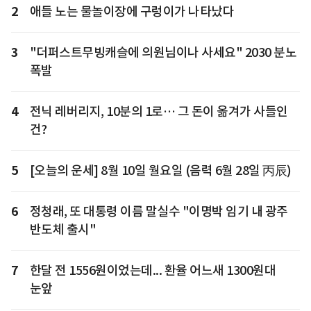
2
애들 노는 물놀이장에 구렁이가 나타났다
3
"더퍼스트무빙캐슬에 의원님이나 사세요" 2030 분노
폭발
4
전닉 레버리지, 10분의 1로… 그 돈이 옮겨가 사들인
건?
5
[오늘의 운세] 8월 10일 월요일 (음력 6월 28일 丙辰)
6
정청래, 또 대통령 이름 말실수 "이명박 임기 내 광주
반도체 출시"
7
한달 전 1556원이었는데... 환율 어느새 1300원대
눈앞