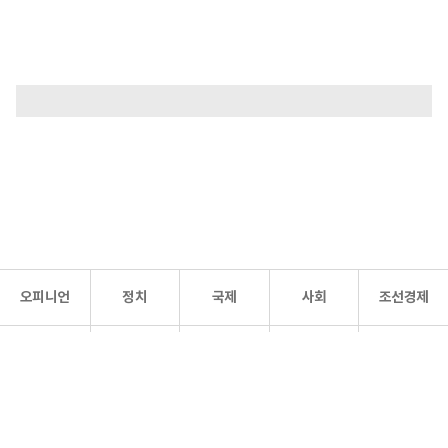
오피니언
정치
국제
사회
조선경제
문화·
조선
스포츠
건강
조선몰
연예
리더스
조선일보 공식 SNS