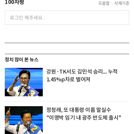
100자평
도움말
삭제기준
정치 많이 본 뉴스
강원·TK서도 김민석 승리... 누적
1.45%p차로 벌어져
정청래, 또 대통령 이름 말실수
"이명박 임기 내 광주 반도체 출시"