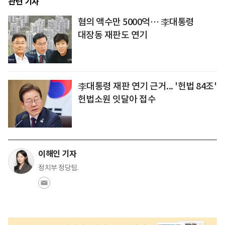
관련 기사
혐의 액수만 5000억… 李대통령
대장동 재판도 연기
李대통령 재판 연기 근거... '헌법 84조'
헌법소원 잇달아 접수
이해인 기자
정치부 정당팀.