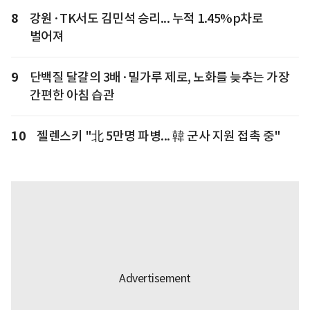
8
강원·TK서도 김민석 승리... 누적 1.45%p차로
벌어져
9
단백질 달걀의 3배·밀가루 제로, 노화를 늦추는 가장
간편한 아침 습관
10
젤렌스키 "北 5만명 파병... 韓 군사 지원 접촉 중"