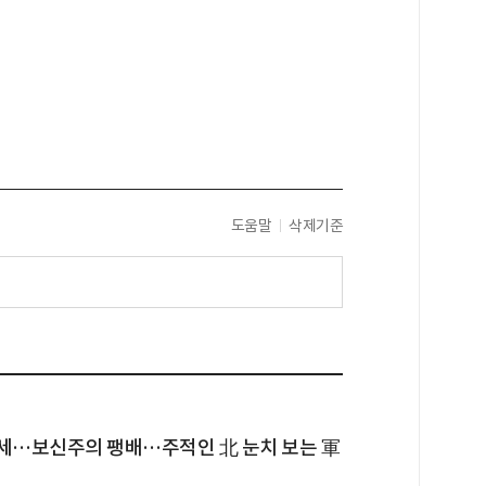
도움말
삭제기준
득세…보신주의 팽배…주적인 北 눈치 보는 軍