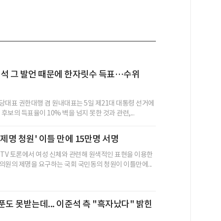
석 그 발언 때문에 한자릿수 득표…수위
당대표 권한대행 겸 원내대표는 5일 제21대 대통령 선거에
 후보의 득표율이 10% 벽을 넘지 못한 것과 관련,...
 제명 청원' 이틀 만에 15만명 서명
 TV 토론에서 여성 신체와 관련해 원색적인 표현을 이용한
의원의 제명을 요구하는 국회 국민동의 청원이 이틀만에...
푼도 못받는데... 이준석 측 "흑자났다" 밝힌