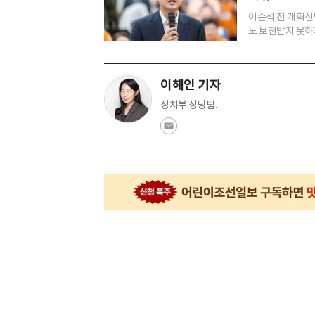
이준석 전 개혁신
도 보전받지 못하게
이해인 기자
정치부 정당팀.