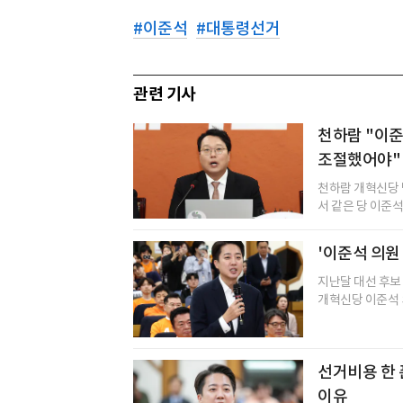
#
이준석
#
대통령선거
관련 기사
천하람 "이준
조절했어야"
천하람 개혁신당 
서 같은 당 이준석
'이준석 의원
지난달 대선 후보
개혁신당 이준석 
선거비용 한 
이유