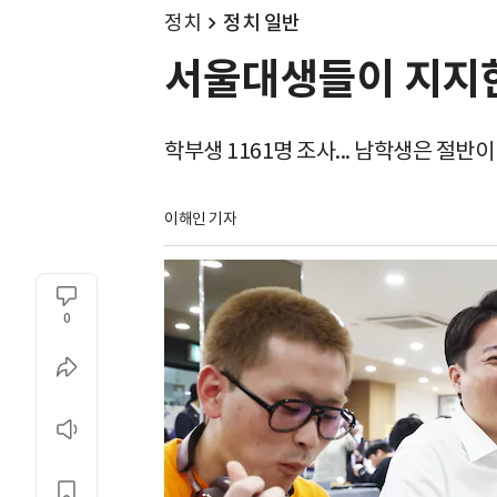
정치
정치 일반
서울대생들이 지지한 
학부생 1161명 조사... 남학생은 절반이
이해인 기자
0