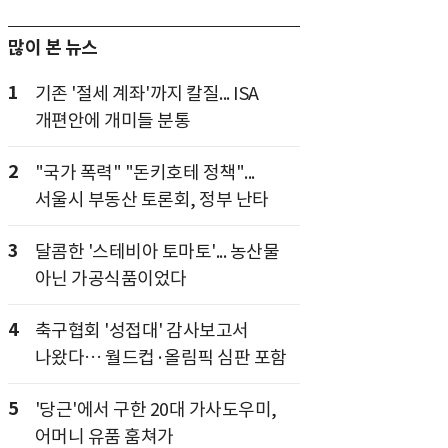
많이 본 뉴스
1
기존 '절세 계좌'까지 칼질... ISA
개편안에 개미들 분통
2
"국가 폭력" "돈키호테 정책"...
서울시 부동산 토론회, 정부 난타
3
달콤한 '스테비아 토마토'... 농산물
아닌 가공식품이었다
4
축구협회 '성접대' 감사보고서
나왔다… 월드컵·올림픽 심판 포함
5
'당근'에서 구한 20대 가사도우미,
어머니 유품 훔쳐가