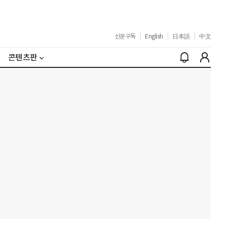
신문구독
|
English
|
日本語
|
中文
콘텐츠판