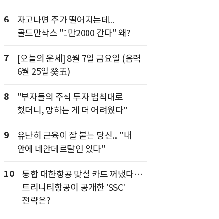
6
자고나면 주가 떨어지는데...
골드만삭스 "1만2000 간다" 왜?
7
[오늘의 운세] 8월 7일 금요일 (음력
6월 25일 癸丑)
8
"부자들의 주식 투자 법칙대로
했더니, 망하는 게 더 어려웠다"
9
유난히 근육이 잘 붙는 당신... "내
안에 네안데르탈인 있다"
10
통합 대한항공 맞설 카드 꺼냈다…
트리니티항공이 공개한 'SSC'
전략은?