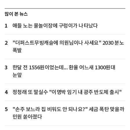
많이 본 뉴스
1
애들 노는 물놀이장에 구렁이가 나타났다
2
"더퍼스트무빙캐슬에 의원님이나 사세요" 2030 분노
폭발
3
한달 전 1556원이었는데... 환율 어느새 1300원대
눈앞
4
정청래 또 말실수 "이명박 임기 내 광주 반도체 출시"
5
"손주 보느라 집 비워도 안 되나요?" 세금 폭탄 맞을까
민원 쏟아졌다