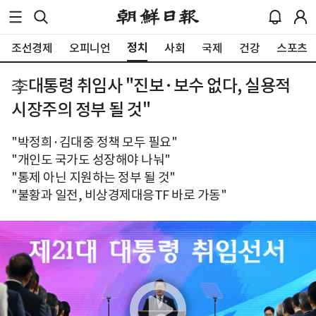
정치
조선경제
오피니언
사회
국제
건강
스포츠
李대통령 취임사 "진보·보수 없다, 실용적
시장주의 정부 될 것"
"박정희·김대중 정책 모두 필요"
"개인도 국가도 성장해야 나눠"
"통제 아닌 지원하는 정부 될 것"
"불황과 일전, 비상경제대응TF 바로 가동"