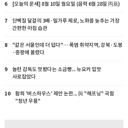
6
[오늘의 운세] 8월 10일 월요일 (음력 6월 28일 丙辰)
7
단백질 달걀의 3배·밀가루 제로, 노화를 늦추는 가장
간편한 아침 습관
8
"같은 서울인데 더 덥다"… 폭염 취약지역, 강북·도봉
·중랑에 몰렸다
9
놀런 감독도 맛봤다는 소금빵... 뉴요커 입맛
사로잡았다
10
황희 '버스하우스' 제안 논란... 與 "해프닝" 국힘
"청년 우롱"