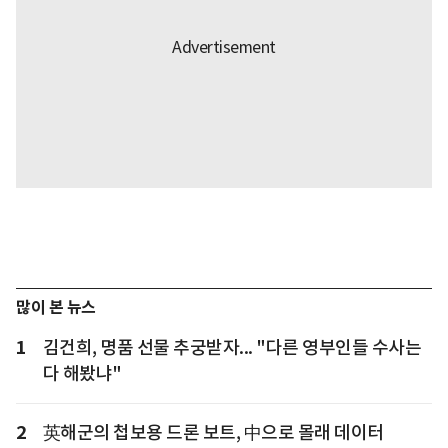
많이 본 뉴스
1
김건희, 명품 선물 추궁받자... "다른 영부인들 수사는
다 해봤냐"
2
英해군의 첩보용 드론 보트, 中으로 몰래 데이터