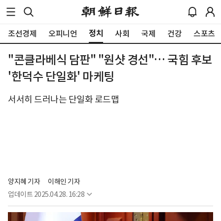
정치
조선경제
오피니언
사회
국제
건강
스포츠
"콘클라베식 담판" "원샷 경선"… 국힘 후보
'한덕수 단일화' 마케팅
서서히 드러나는 단일화 로드맵
양지혜 기자
이해인 기자
업데이트
2025.04.28. 16:28