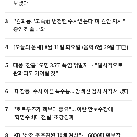
보냈다
3
"원희룡, '고속道 변경땐 수사받는다'며 원안 지시"
증인 진술 나와
4
[오늘의 운세] 8월 11일 화요일 (음력 6월 29일 丁巳)
5
태풍 '찬홈' 오면 35도 폭염 꺾일까… "일시적으로
완화되도 이어질 것"
6
'대장동' 수사 이끈 특수통... 강백신 검사 사직서 냈다
7
"호르무즈가 핵보다 중요"... 이란 안보수장에
'혁명수비대 전설' 초강경파
8
KB "삼전 주주환원 10배 예상"… 6000피 횡보장