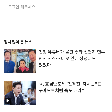
정치 많이 본 뉴스
친청 유튜버가 올린 李와 신천지 연루
인사 사진… 바로 옆에 정청래도
있었다
李, 호남반도체 '전격전' 지시... "日
구마모토처럼 속도 내라"