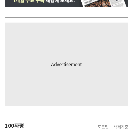
100자평
도움말
삭제기준