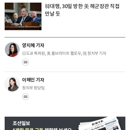
韓대행, 30일 방한 美 해군장관 직접
만날 듯
양지혜 기자
日도쿄 특파원, 美 풀브라이트 펠로우, 現 정치부 기자
이해인 기자
정치부 정당팀.