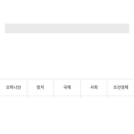
오피니언
정치
국제
사회
조선경제
문화·
조선
스포츠
건강
조선몰
연예
리더스
조선일보 공식 SNS