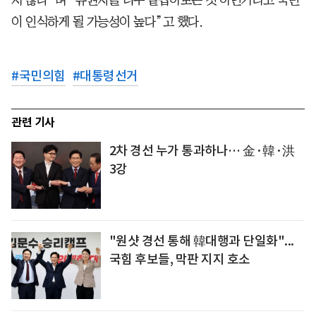
지 않다”며 “유권자를 너무 얕잡아보는 것 아닌가라고 국민
이 인식하게 될 가능성이 높다”고 했다.
#
국민의힘
#
대통령선거
관련 기사
2차 경선 누가 통과하나… 金·韓·洪
3강
"원샷 경선 통해 韓대행과 단일화"...
국힘 후보들, 막판 지지 호소