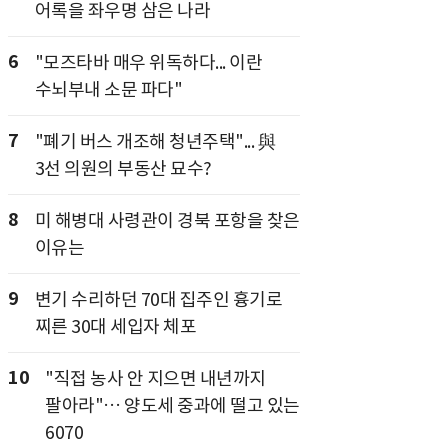
어록을 좌우명 삼은 나라
6
"모즈타바 매우 위독하다... 이란
수뇌부내 소문 파다"
7
"폐기 버스 개조해 청년주택"... 與
3선 의원의 부동산 묘수?
8
미 해병대 사령관이 경북 포항을 찾은
이유는
9
변기 수리하던 70대 집주인 흉기로
찌른 30대 세입자 체포
10
"직접 농사 안 지으면 내년까지
팔아라"… 양도세 중과에 떨고 있는
6070