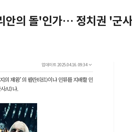
리안의 돌'인가… 정치권 '군사A
업데이트
2025.04.16. 09:34
반지의 제왕’의 팔란티르)이냐 인류를 지배할 인
사AI)냐.