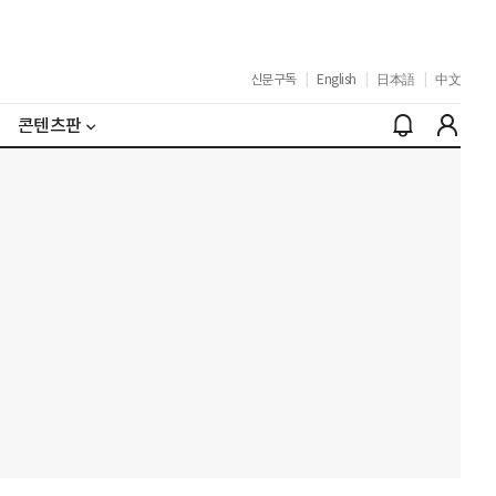
신문구독
|
English
|
日本語
|
中文
콘텐츠판