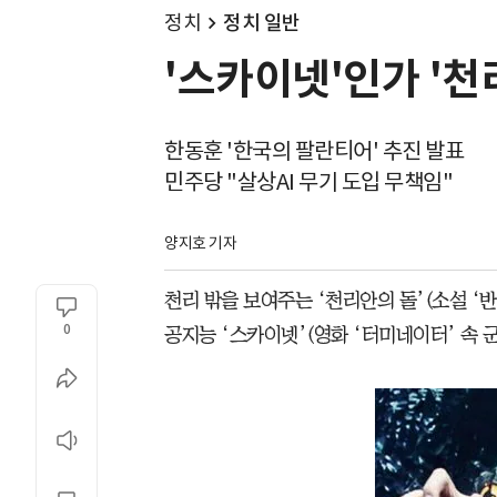
정치
정치 일반
'스카이넷'인가 '천
한동훈 '한국의 팔란티어' 추진 발표
민주당 "살상AI 무기 도입 무책임"
양지호 기자
천리 밖을 보여주는 ‘천리안의 돌’(소설 ‘
0
공지능 ‘스카이넷’(영화 ‘터미네이터’ 속 군