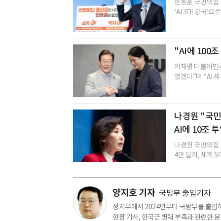
한동훈 국민의힘 전
‘AI 3대 강국’으
"AI에 100
이재명 더불어민주당
열겠다”며 “AI 세
나경원 "국민
AI에 10조 
나경원 국민의힘 의
4만 달러, 세계 5
양지호 기자
국방부 출입기자
정치부에서 2024년부터 국방부를 출입하고
현장 기사, 한국군 병력 부족과 관련한 분