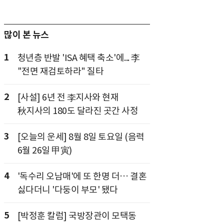
많이 본 뉴스
1
청년층 반발 'ISA 혜택 축소'에... 李
"전면 재검토하라" 질타
2
[사설] 6년 전 李지사와 현재
秋지사의 180도 달라진 곳간 사정
3
[오늘의 운세] 8월 8일 토요일 (음력
6월 26일 甲寅)
4
'독수리 오남매'에 또 한명 더… 결혼
싫다더니 '다둥이 부모' 됐다
5
[박정훈 칼럼] 국방장관이 모택동