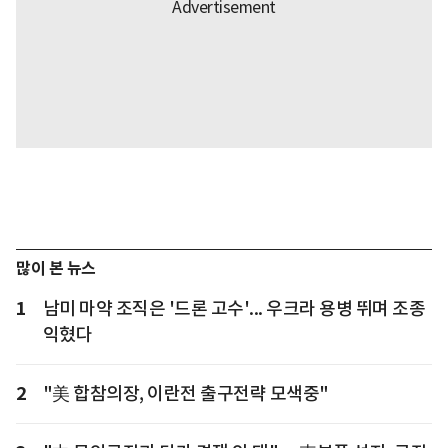
많이 본 뉴스
1
남미 마약 조직은 '드론 고수'... 우크라 용병 뛰며 조종
익혔다
2
"美 합참의장, 이란전 출구전략 모색중"