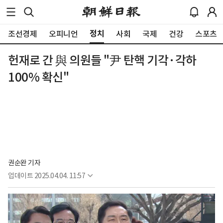
정치
조선경제
오피니언
사회
국제
건강
스포츠
헌재로 간 與 의원들 "尹 탄핵 기각·각하
100% 확신"
권순완 기자
업데이트
2025.04.04. 11:57