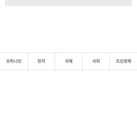
오피니언
정치
국제
사회
조선경제
문화·
조선
스포츠
건강
조선몰
연예
리더스
조선일보 공식 SNS
개인정보처리방침
사이트맵