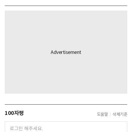
100자평
도움말
삭제기준