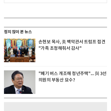
정치 많이 본 뉴스
손현보 목사, 美 백악관서 트럼프 접견
"가족 초청해줘서 감사"
"폐기 버스 개조해 청년주택"... 與 3선
의원의 부동산 묘수?