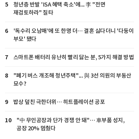
5
청년층 반발 'ISA 혜택 축소'에... 李 "전면
재검토하라" 질타
6
'독수리 오남매'에 또 한명 더… 결혼 싫다더니 '다둥이
부모' 됐다
7
스마트폰 배터리 유난히 빨리 닳는 분, 5가지 해결 방법
8
"폐기 버스 개조해 청년주택"... 與 3선 의원의 부동산
묘수?
9
밥상 덮친 극한더위… 히트플레이션 공포
10
"中 무인공장과 단가 경쟁 안 돼"… 車부품 성지,
공장 20% 멈췄다