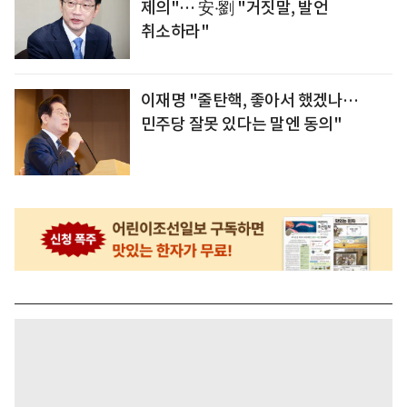
제의"… 安‧劉 "거짓말, 발언
취소하라"
이재명 "줄탄핵, 좋아서 했겠나…
민주당 잘못 있다는 말엔 동의"