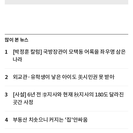
많이 본 뉴스
1
[박정훈 칼럼] 국방장관이 모택동 어록을 좌우명 삼은
나라
2
외교관·유학생이 낳은 아이도 美시민권 못 받아
3
[사설] 6년 전 李지사와 현재 秋지사의 180도 달라진
곳간 사정
4
부동산 치솟으니 커지는 '집'안싸움