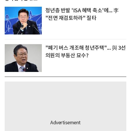
청년층 반발 'ISA 혜택 축소'에... 李
"전면 재검토하라" 질타
"폐기 버스 개조해 청년주택"... 與 3선
의원의 부동산 묘수?