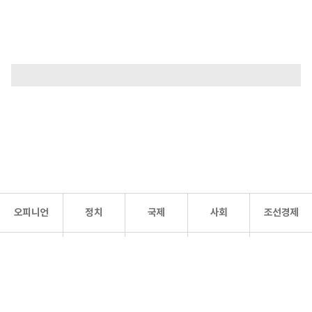
오피니언
정치
국제
사회
조선경제
문화·
조선
스포츠
건강
조선몰
연예
리더스
조선일보 공식 SNS