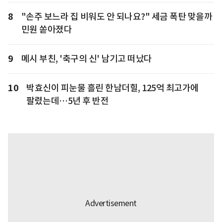
8
"손주 보느라 집 비워도 안 되나요?" 세금 폭탄 맞을까
민원 쏟아졌다
9
메시 부친, '축구의 신' 남기고 떠났다
10
박효신이 피눈물 흘린 한남더힐, 125억 최고가에
팔렸는데…5년 후 반전