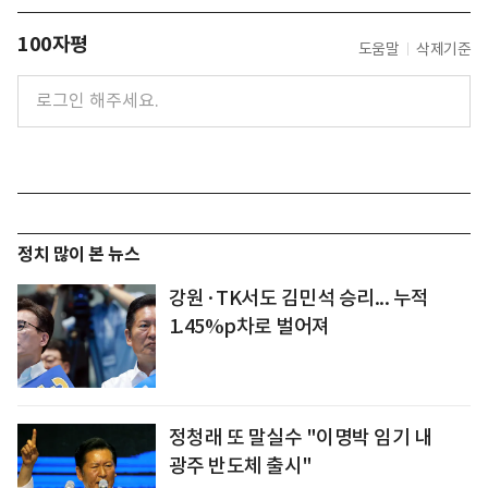
100자평
도움말
삭제기준
정치 많이 본 뉴스
강원·TK서도 김민석 승리... 누적
1.45%p차로 벌어져
정청래 또 말실수 "이명박 임기 내
광주 반도체 출시"