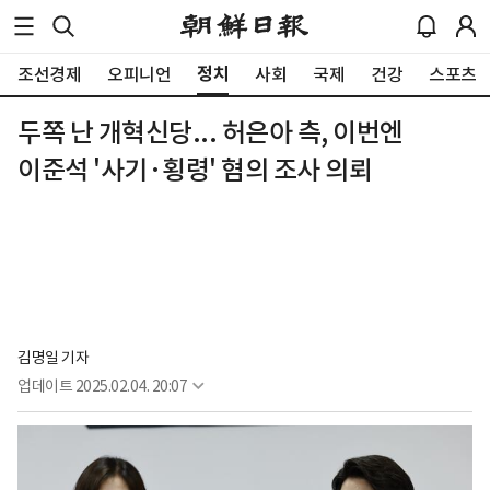
정치
조선경제
오피니언
사회
국제
건강
스포츠
두쪽 난 개혁신당... 허은아 측, 이번엔
이준석 '사기·횡령' 혐의 조사 의뢰
김명일 기자
업데이트
2025.02.04. 20:07