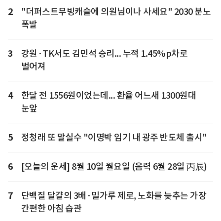
2
"더퍼스트무빙캐슬에 의원님이나 사세요" 2030 분노
폭발
3
강원·TK서도 김민석 승리... 누적 1.45%p차로
벌어져
4
한달 전 1556원이었는데... 환율 어느새 1300원대
눈앞
5
정청래 또 말실수 "이명박 임기 내 광주 반도체 출시"
6
[오늘의 운세] 8월 10일 월요일 (음력 6월 28일 丙辰)
7
단백질 달걀의 3배·밀가루 제로, 노화를 늦추는 가장
간편한 아침 습관