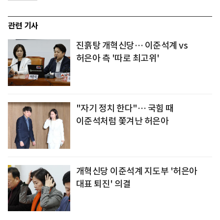
관련 기사
진흙탕 개혁신당… 이준석계 vs
허은아 측 '따로 최고위'
"자기 정치 한다"… 국힘 때
이준석처럼 쫓겨난 허은아
개혁신당 이준석계 지도부 '허은아
대표 퇴진' 의결