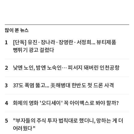
많이 본 뉴스
1
[단독] 유진·장나라·장영란·서정희... 뷰티제품
뻥튀기 광고 걸렸다
2
낮엔 노인, 밤엔 노숙인… 피서지 돼버린 인천공항
3
37도 폭염 뚫고... 美해병대 한반도 첫 드론 사격
4
화제의 영화 '오디세이' 꼭 아이맥스로 봐야 할까?
5
"부자들의 주식 투자 법칙대로 했더니, 망하는 게 더
어려웠다"