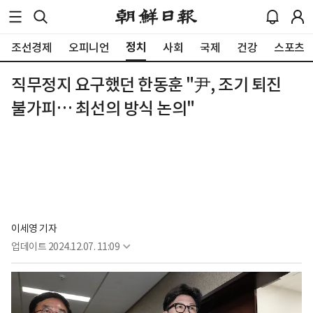
정치
조선경제
오피니언
사회
국제
건강
스포츠
직무정지 요구했던 한동훈 "尹, 조기 퇴진
불가피… 최선의 방식 논의"
이세영 기자
업데이트
2024.12.07. 11:09