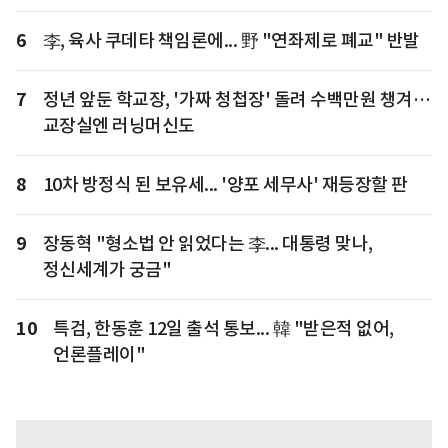
6
李, 육사 쿠데타 책임론에... 野 "연좌제로 폐교" 반발
7
정년 앞둔 학교장, '가짜 청첩장' 돌려 수백만원 챙겨…
교장실엔 러닝머신도
8
10차 방정식 된 보유세... '양포 세무사' 재등장할 판
9
장동혁 "형소법 안 읽었다는 李... 대통령 맞나,
정신세계가 궁금"
10
특검, 한동훈 12일 출석 통보... 韓 "받은적 없어,
언론플레이"