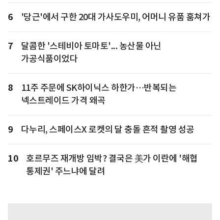
6
'당근'에서 구한 20대 가사도우미, 어머니 유품 훔쳐가
7
달콤한 '스테비아 토마토'... 농산물 아닌
가공식품이었다
8
11주 주문에 SK하이닉스 하한가…반복되는
넥스트레이드 가격 왜곡
9
다누리, 스페이스X 로켓의 달 충돌 흔적 촬영 성공
10
호르무즈 재개방 임박? 결국은 美가 이란에 '해협
통제권' 주느냐에 달려