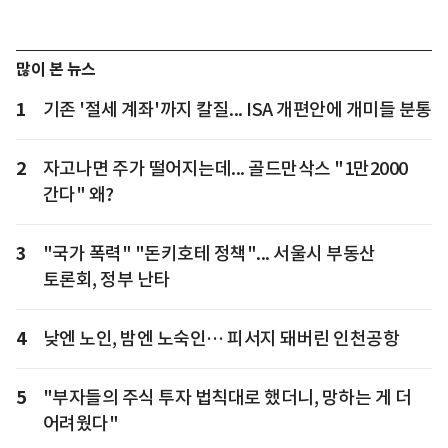
많이 본 뉴스
1
기존 '절세 계좌'까지 칼질... ISA 개편안에 개미들 분통
2
자고나면 주가 떨어지는데... 골드만삭스 "1만2000
간다" 왜?
3
"국가 폭력" "돈키호테 정책"... 서울시 부동산
토론회, 정부 난타
4
낮엔 노인, 밤엔 노숙인… 피서지 돼버린 인천공항
5
"부자들의 주식 투자 법칙대로 했더니, 망하는 게 더
어려웠다"