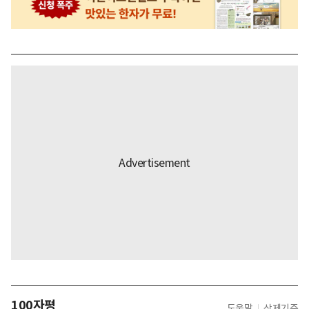
100자평
도움말
삭제기준