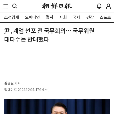
정치
조선경제
오피니언
사회
국제
건강
스포츠
尹, 계엄 선포 전 국무회의… 국무위원
대다수는 반대했다
김경필 기자
업데이트
2024.12.04. 17:14