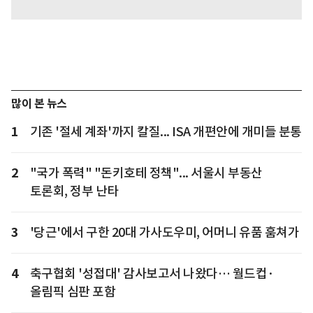
많이 본 뉴스
1
기존 '절세 계좌'까지 칼질... ISA 개편안에 개미들 분통
2
"국가 폭력" "돈키호테 정책"... 서울시 부동산
토론회, 정부 난타
3
'당근'에서 구한 20대 가사도우미, 어머니 유품 훔쳐가
4
축구협회 '성접대' 감사보고서 나왔다… 월드컵·
올림픽 심판 포함