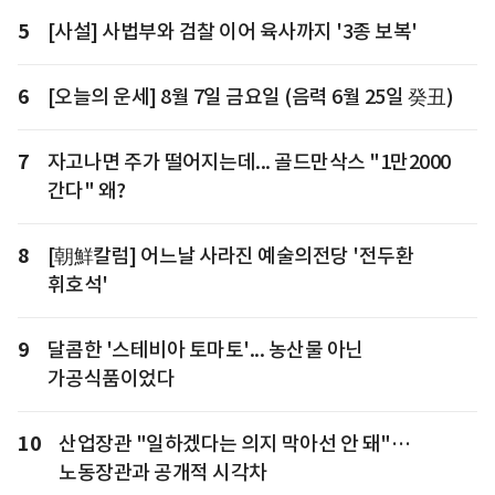
5
[사설] 사법부와 검찰 이어 육사까지 '3종 보복'
6
[오늘의 운세] 8월 7일 금요일 (음력 6월 25일 癸丑)
7
자고나면 주가 떨어지는데... 골드만삭스 "1만2000
간다" 왜?
8
[朝鮮칼럼] 어느날 사라진 예술의전당 '전두환
휘호석'
9
달콤한 '스테비아 토마토'... 농산물 아닌
가공식품이었다
10
산업장관 "일하겠다는 의지 막아선 안 돼"…
노동장관과 공개적 시각차