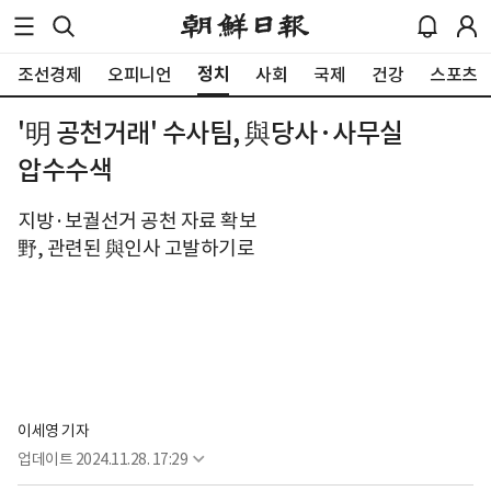
정치
조선경제
오피니언
사회
국제
건강
스포츠
'明 공천거래' 수사팀, 與당사·사무실
압수수색
지방·보궐선거 공천 자료 확보
野, 관련된 與인사 고발하기로
이세영 기자
업데이트
2024.11.28. 17:29