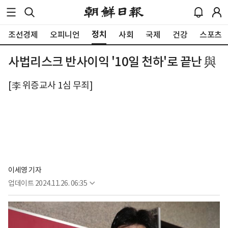
정치
조선경제
오피니언
사회
국제
건강
스포츠
사법리스크 반사이익 '10일 천하'로 끝난 與
[李 위증교사 1심 무죄]
이세영 기자
업데이트
2024.11.26. 06:35