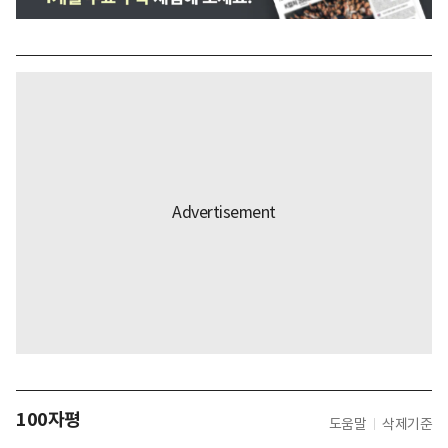
100자평
도움말
삭제기준