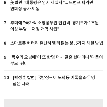
6
美법원 "대통령은 임시 세입자"... 트럼프 백악관
연회장 공사 제동
7
추미애 "국가직 소방공무원 인건비, 경기도가 1조원
이상 부담… 재정 개혁 시급"
8
스마트폰 배터리 유난히 빨리 닳는 분, 5가지 해결 방법
9
'독수리 오남매'에 또 한명 더… 결혼 싫다더니 '다둥이
부모' 됐다
10
[박정훈 칼럼] 국방장관이 모택동 어록을 좌우명
삼은 나라