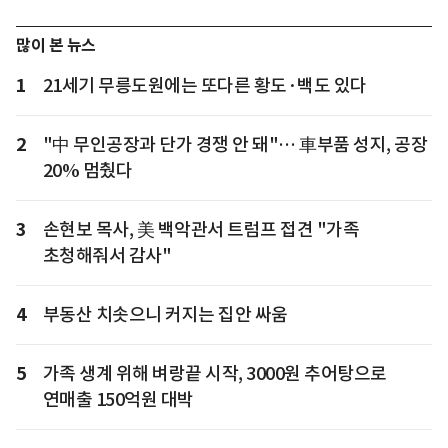
많이 본 뉴스
1
21세기 무릉도원에는 또다른 황도·백도 있다
2
"中 무인공장과 단가 경쟁 안 돼"… 車부품 성지, 공장
20% 멈췄다
3
손현보 목사, 美 백악관서 트럼프 접견 "가족
초청해줘서 감사"
4
부동산 치솟으니 커지는 집안 싸움
5
가족 생계 위해 벼랑끝 시작, 3000원 추어탕으로
연매출 150억원 대박