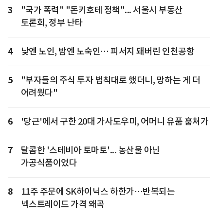
3
"국가 폭력" "돈키호테 정책"... 서울시 부동산
토론회, 정부 난타
4
낮엔 노인, 밤엔 노숙인… 피서지 돼버린 인천공항
5
"부자들의 주식 투자 법칙대로 했더니, 망하는 게 더
어려웠다"
6
'당근'에서 구한 20대 가사도우미, 어머니 유품 훔쳐가
7
달콤한 '스테비아 토마토'... 농산물 아닌
가공식품이었다
8
11주 주문에 SK하이닉스 하한가…반복되는
넥스트레이드 가격 왜곡