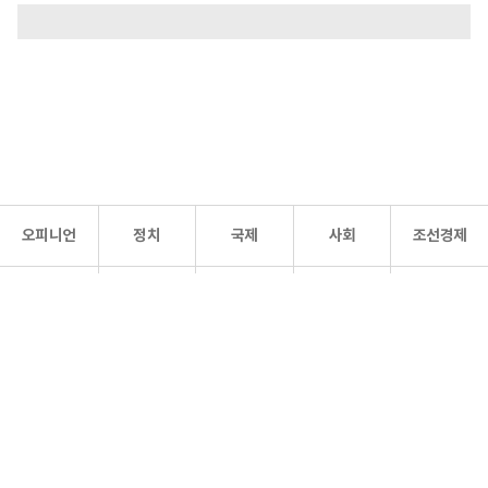
오피니언
정치
국제
사회
조선경제
문화·
조선
스포츠
건강
조선몰
연예
리더스
조선일보 공식 SNS
개인정보처리방침
사이트맵