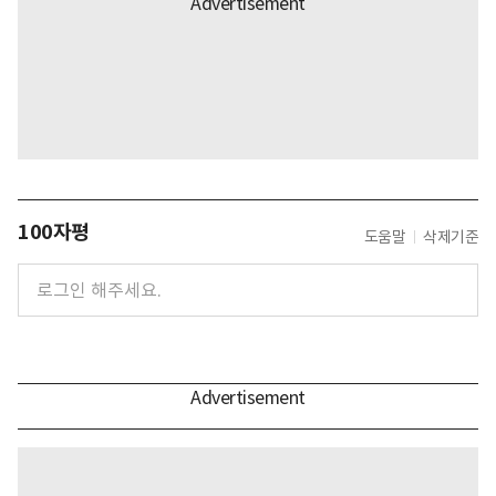
100자평
도움말
삭제기준