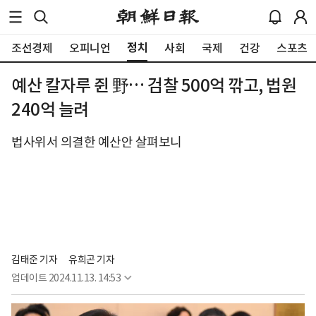
정치
조선경제
오피니언
사회
국제
건강
스포츠
예산 칼자루 쥔 野… 검찰 500억 깎고, 법원
240억 늘려
법사위서 의결한 예산안 살펴보니
김태준 기자
유희곤 기자
업데이트
2024.11.13. 14:53