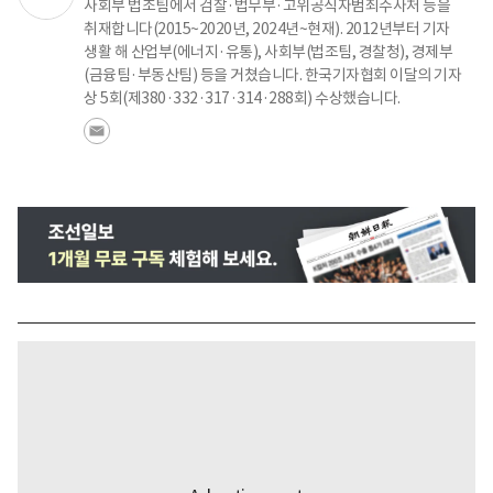
사회부 법조팀에서 검찰·법무부·고위공직자범죄수사처 등을
취재합니다(2015~2020년, 2024년~현재). 2012년부터 기자
생활 해 산업부(에너지·유통), 사회부(법조팀, 경찰청), 경제부
(금융팀·부동산팀) 등을 거쳤습니다. 한국기자협회 이달의 기자
상 5회(제380·332·317·314·288회) 수상했습니다.