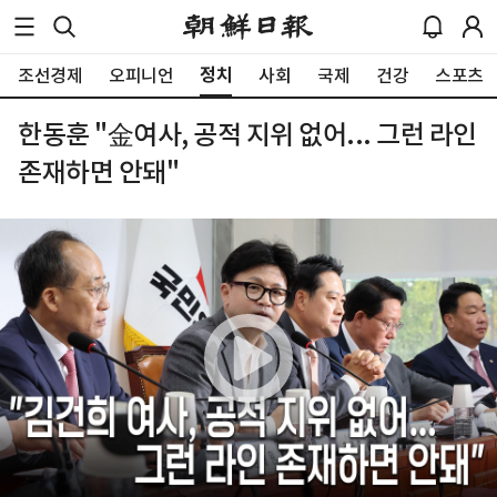
정치
조선경제
오피니언
사회
국제
건강
스포츠
한동훈 "金여사, 공적 지위 없어... 그런 라인
존재하면 안돼"