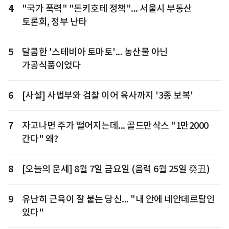
4
"국가 폭력" "돈키호테 정책"... 서울시 부동산
토론회, 정부 난타
5
달콤한 '스테비아 토마토'... 농산물 아닌
가공식품이었다
6
[사설] 사법부와 검찰 이어 육사까지 '3종 보복'
7
자고나면 주가 떨어지는데... 골드만삭스 "1만2000
간다" 왜?
8
[오늘의 운세] 8월 7일 금요일 (음력 6월 25일 癸丑)
9
유난히 근육이 잘 붙는 당신... "내 안에 네안데르탈인
있다"