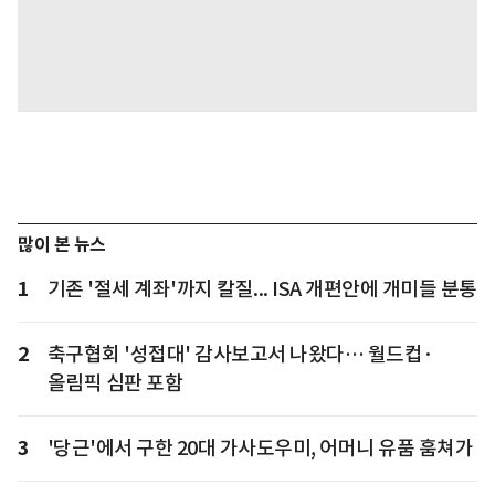
많이 본 뉴스
1
기존 '절세 계좌'까지 칼질... ISA 개편안에 개미들 분통
2
축구협회 '성접대' 감사보고서 나왔다… 월드컵·
올림픽 심판 포함
3
'당근'에서 구한 20대 가사도우미, 어머니 유품 훔쳐가