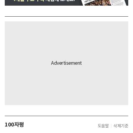
100자평
도움말
삭제기준