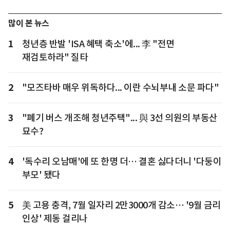
많이 본 뉴스
1
청년층 반발 'ISA 혜택 축소'에... 李 "전면
재검토하라" 질타
2
"모즈타바 매우 위독하다... 이란 수뇌부내 소문 파다"
3
"폐기 버스 개조해 청년주택"... 與 3선 의원의 부동산
묘수?
4
'독수리 오남매'에 또 한명 더… 결혼 싫다더니 '다둥이
부모' 됐다
5
美 고용 충격, 7월 일자리 2만3000개 감소… '9월 금리
인상' 제동 걸리나