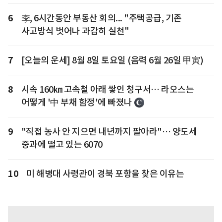
6
李, 6시간동안 부동산 회의... "주택공급, 기존
사고방식 벗어나 과감히 실천"
7
[오늘의 운세] 8월 8일 토요일 (음력 6월 26일 甲寅)
8
시속 160㎞ 고속철 아래 쌓인 청구서… 라오스는
어떻게 '中 부채 함정'에 빠졌나
9
"직접 농사 안 지으면 내년까지 팔아라"… 양도세
중과에 떨고 있는 6070
10
미 해병대 사령관이 경북 포항을 찾은 이유는