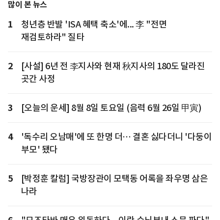
많이 본 뉴스
1
청년층 반발 'ISA 혜택 축소'에... 李 "전면
재검토하라" 질타
2
[사설] 6년 전 李지사와 현재 秋지사의 180도 달라진
곳간 사정
3
[오늘의 운세] 8월 8일 토요일 (음력 6월 26일 甲寅)
4
'독수리 오남매'에 또 한명 더… 결혼 싫다더니 '다둥이
부모' 됐다
5
[박정훈 칼럼] 국방장관이 모택동 어록을 좌우명 삼은
나라