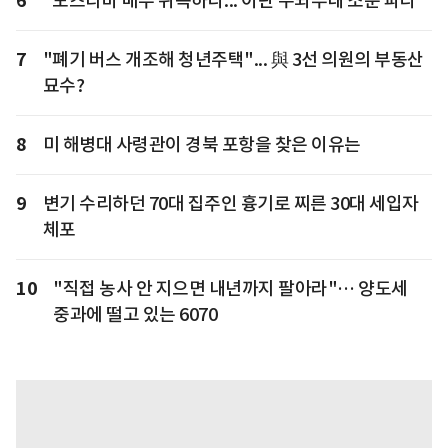
6
"모즈타바 매우 위독하다... 이란 수뇌부내 소문 파다"
7
"폐기 버스 개조해 청년주택"... 與 3선 의원의 부동산
묘수?
8
미 해병대 사령관이 경북 포항을 찾은 이유는
9
변기 수리하던 70대 집주인 흉기로 찌른 30대 세입자
체포
10
"직접 농사 안 지으면 내년까지 팔아라"… 양도세
중과에 떨고 있는 6070