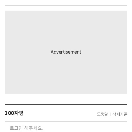
100자평
도움말
삭제기준