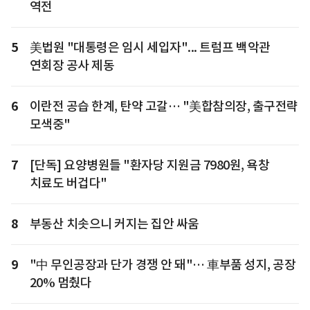
역전
5
美법원 "대통령은 임시 세입자"... 트럼프 백악관
연회장 공사 제동
6
이란전 공습 한계, 탄약 고갈… "美합참의장, 출구전략
모색중"
7
[단독] 요양병원들 "환자당 지원금 7980원, 욕창
치료도 버겁다"
8
부동산 치솟으니 커지는 집안 싸움
9
"中 무인공장과 단가 경쟁 안 돼"… 車부품 성지, 공장
20% 멈췄다