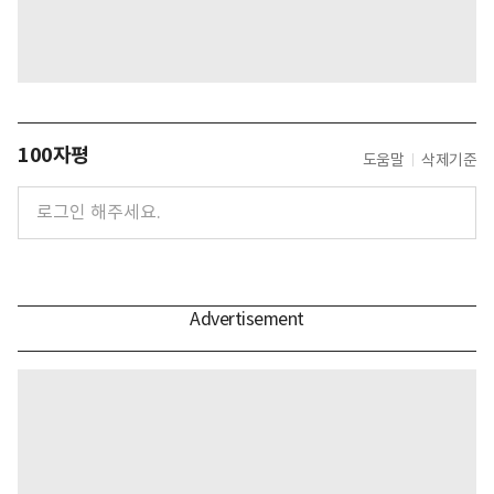
100자평
도움말
삭제기준