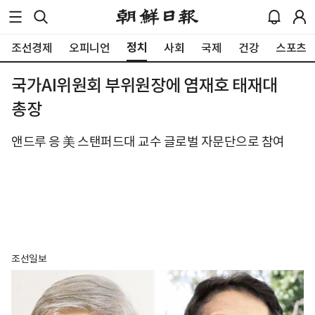
정치
조선경제
오피니언
사회
국제
건강
스포츠
국가AI위원회 부위원장에 염재호 태재대
총장
앤드루 응 美 스탠퍼드대 교수 글로벌 자문단으로 참여
조선일보